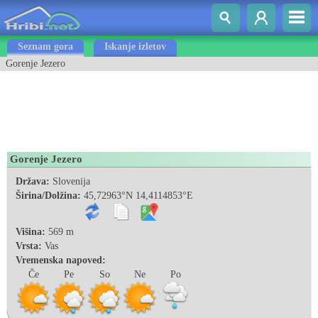
Seznam gora
Iskanje izletov
Gorenje Jezero
Gorenje Jezero
Država:
Slovenija
Širina/Dolžina:
45,72963°N 14,4114853°E
Višina:
569 m
Vrsta:
Vas
Vremenska napoved:
Če
Pe
So
Ne
Po