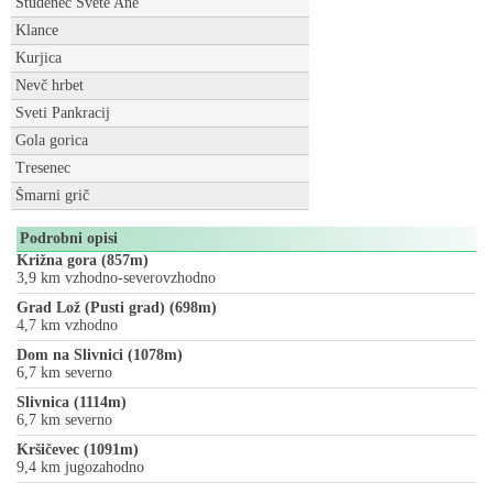
Studenec Svete Ane
Klance
Kurjica
Nevč hrbet
Sveti Pankracij
Gola gorica
Tresenec
Šmarni grič
Podrobni opisi
Križna gora (857m)
3,9 km vzhodno-severovzhodno
Grad Lož (Pusti grad) (698m)
4,7 km vzhodno
Dom na Slivnici (1078m)
6,7 km severno
Slivnica (1114m)
6,7 km severno
Kršičevec (1091m)
9,4 km jugozahodno