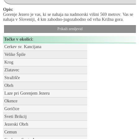
Opis:
Gorenje Jezero je vas, ki se nahaja na nadmorski višini 569 metrov. Vas se
nahaja v Sloveniji, 4 km zahodno-jugozahodno od vrha Križna gora.
Prikaži zemljevid
Točke v okolici:
Cerkev sv. Kancijana
Velike Špile
Krog
Zlatavec
Stražišče
Obrh
Laze pri Gorenjem Jezeru
Okence
Goričice
Sveti Brikcij
Jezerski Obrh
Cemun