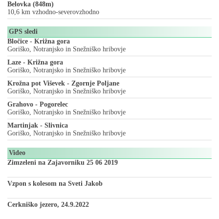
Belovka (848m)
10,6 km vzhodno-severovzhodno
GPS sledi
Bločice - Križna gora
Goriško, Notranjsko in Snežniško hribovje
Laze - Križna gora
Goriško, Notranjsko in Snežniško hribovje
Krožna pot Viševek - Zgornje Poljane
Goriško, Notranjsko in Snežniško hribovje
Grahovo - Pogorelec
Goriško, Notranjsko in Snežniško hribovje
Martinjak - Slivnica
Goriško, Notranjsko in Snežniško hribovje
Video
Zimzeleni na Zajavorniku 25 06 2019
Vzpon s kolesom na Sveti Jakob
Cerkniško jezero, 24.9.2022