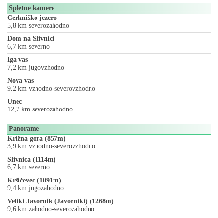
Spletne kamere
Cerkniško jezero
5,8 km severozahodno
Dom na Slivnici
6,7 km severno
Iga vas
7,2 km jugovzhodno
Nova vas
9,2 km vzhodno-severovzhodno
Unec
12,7 km severozahodno
Panorame
Križna gora (857m)
3,9 km vzhodno-severovzhodno
Slivnica (1114m)
6,7 km severno
Kršičevec (1091m)
9,4 km jugozahodno
Veliki Javornik (Javorniki) (1268m)
9,6 km zahodno-severozahodno