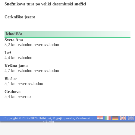
Snežnikova tura po veliki decembrski snežici
Cerkniško jezero
Izhodišča
Sveta Ana
3,2 km vzhodno-severovzhodno
Lož
4,4 km vzhodno
Križna jama
4,7 km vzhodno-severovzhodno
Bločice
5,1 km severovzhodno
Grahovo
5,4 km severno
Copyright © 2006-2026 Hribi.net,
Pogoji uporabe
,
Zasebnost in
piškotki