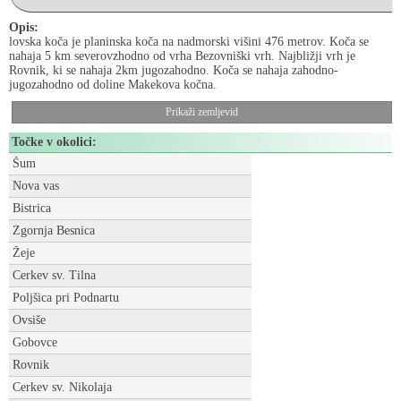
Opis:
lovska koča je planinska koča na nadmorski višini 476 metrov. Koča se
nahaja 5 km severovzhodno od vrha Bezovniški vrh. Najbližji vrh je
Rovnik, ki se nahaja 2km jugozahodno. Koča se nahaja zahodno-
jugozahodno od doline Makekova kočna.
Prikaži zemljevid
Točke v okolici:
Šum
Nova vas
Bistrica
Zgornja Besnica
Žeje
Cerkev sv. Tilna
Poljšica pri Podnartu
Ovsiše
Gobovce
Rovnik
Cerkev sv. Nikolaja