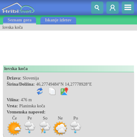
Seznam gora
Iskanje izletov
lovska koča
lovska koča
Država:
Slovenija
Širina/Dolžina:
46,27749484°N 14,27778928°E
Višina:
476 m
Vrsta:
Planinska koča
Vremenska napoved:
Če
Pe
So
Ne
Po