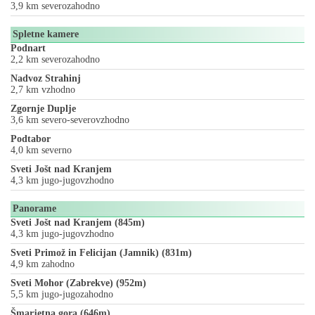
3,9 km severozahodno
Spletne kamere
Podnart
2,2 km severozahodno
Nadvoz Strahinj
2,7 km vzhodno
Zgornje Duplje
3,6 km severo-severovzhodno
Podtabor
4,0 km severno
Sveti Jošt nad Kranjem
4,3 km jugo-jugovzhodno
Panorame
Sveti Jošt nad Kranjem (845m)
4,3 km jugo-jugovzhodno
Sveti Primož in Felicijan (Jamnik) (831m)
4,9 km zahodno
Sveti Mohor (Zabrekve) (952m)
5,5 km jugo-jugozahodno
Šmarjetna gora (646m)