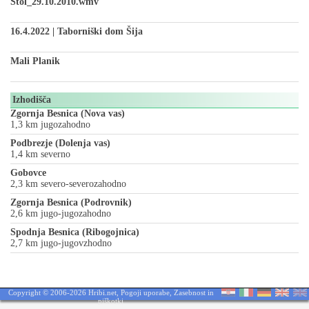
Stol_29.10.2010.wmv
16.4.2022 | Taborniški dom Šija
Mali Planik
Izhodišča
Zgornja Besnica (Nova vas)
1,3 km jugozahodno
Podbrezje (Dolenja vas)
1,4 km severno
Gobovce
2,3 km severo-severozahodno
Zgornja Besnica (Podrovnik)
2,6 km jugo-jugozahodno
Spodnja Besnica (Ribogojnica)
2,7 km jugo-jugovzhodno
Copyright © 2006-2026 Hribi.net,
Pogoji uporabe
,
Zasebnost in
piškotki