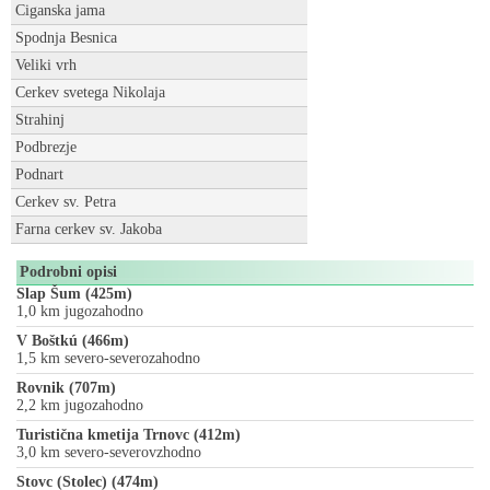
Ciganska jama
Spodnja Besnica
Veliki vrh
Cerkev svetega Nikolaja
Strahinj
Podbrezje
Podnart
Cerkev sv. Petra
Farna cerkev sv. Jakoba
Podrobni opisi
Slap Šum (425m)
1,0 km jugozahodno
V Boštkú (466m)
1,5 km severo-severozahodno
Rovnik (707m)
2,2 km jugozahodno
Turistična kmetija Trnovc (412m)
3,0 km severo-severovzhodno
Stovc (Stolec) (474m)