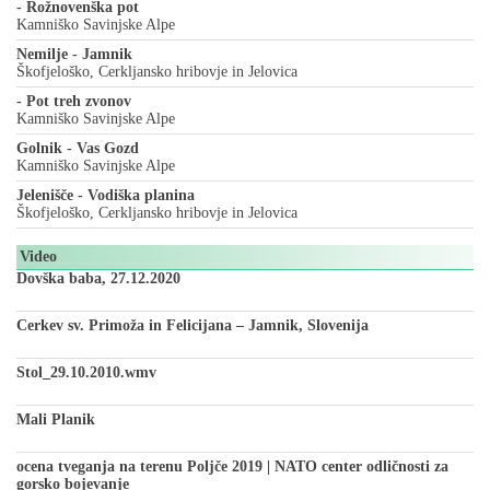
- Rožnovenška pot
Kamniško Savinjske Alpe
Nemilje - Jamnik
Škofjeloško, Cerkljansko hribovje in Jelovica
- Pot treh zvonov
Kamniško Savinjske Alpe
Golnik - Vas Gozd
Kamniško Savinjske Alpe
Jelenišče - Vodiška planina
Škofjeloško, Cerkljansko hribovje in Jelovica
Video
Dovška baba, 27.12.2020
Cerkev sv. Primoža in Felicijana – Jamnik, Slovenija
Stol_29.10.2010.wmv
Mali Planik
ocena tveganja na terenu Poljče 2019 | NATO center odličnosti za
gorsko bojevanje