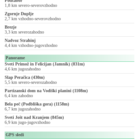
Podtabor
1,8 km severo-severovzhodno
Zgornje Duplje
2,7 km vzhodno-severovzhodno
Brezje
3,3 km severozahodno
Nadvoz Strahinj
4,4 km vzhodno-jugovzhodno
Panorame
Sveti Primož in Felicijan (Jamnik) (831m)
4,6 km jugozahodno
Slap Peračica (430m)
5,5 km severo-severozahodno
Partizanski dom na Vodiški planini (1108m)
6,4 km zahodno
Bela peč (Podbliška gora) (1158m)
6,7 km jugozahodno
Sveti Jošt nad Kranjem (845m)
6,9 km jugo-jugovzhodno
GPS sledi