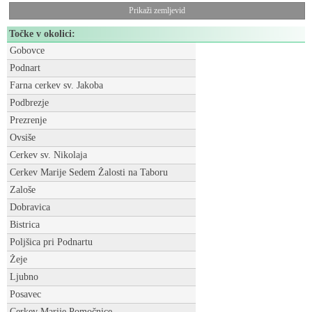
Prikaži zemljevid
Točke v okolici:
Gobovce
Podnart
Farna cerkev sv. Jakoba
Podbrezje
Prezrenje
Ovsiše
Cerkev sv. Nikolaja
Cerkev Marije Sedem Žalosti na Taboru
Zaloše
Dobravica
Bistrica
Poljšica pri Podnartu
Žeje
Ljubno
Posavec
Cerkev Marije Pomočnice