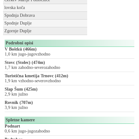
lovska koča
Spodnja Dobrava
Spodnje Duplje
Zgornje Duplje
Podrobni opisi
V Boštkú (466m)
1,0 km jugo-jugovzhodno
Stovc (Stolec) (474m)
1,7 km zahodno-severozahodno
Turistična kmetija Trnovc (412m)
1,9 km vzhodno-severovzhodno
Slap Šum (425m)
2,9 km južno
Rovnik (707m)
3,9 km južno
Spletne kamere
Podnart
0,6 km jugo-jugozahodno