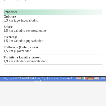
Izhodišča
Gobovce
0,3 km jugo-jugozahodno
Zaloše
1,5 km zahodno-severozahodno
Prezrenje
1,5 km zahodno-jugozahodno
Podbrezje (Dolenja vas)
1,5 km jugovzhodno
Turistična kmetija Trnovc
1,9 km vzhodno-severovzhodno
Copyright © 2006-2026 Hribi.net,
Pogoji uporabe
,
Zasebnost in
piškotki