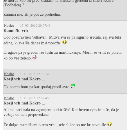
Je morda kdo bil pred kratkim na Kalškem grebenu iz smeri Kokre
(Podbelca) ?
Zanima me, ali je pot že prehodna.
Nosko
15. 03. 2012 20:07:48
Kamniški vrh
Ooo pozdravljen Velkavrh! Midva sva se pa sigurno srečala, saj sva bila
edina, ki sva šla danes iz Ambroža.
Drugače pa je greben res luštn za martinčkanje. Morm se vrnit še poleti,
ko bo vse zeleno.
Nosko
1. 11. 2011 22:58:14
Kozji vrh nad Kokro ...
Ok potem bom pa kar spodaj pustil avto
Nosko
1. 11. 2011 22:02:45
Kozji vrh nad Kokro ...
Ali sta parkirala na zgornjem parkirišču? Ker berem opis in piše, da je
vožnja do tam prepovedana.
Že dolgo razmišljam o tem vrhu, tele slikce so me kr navdušle