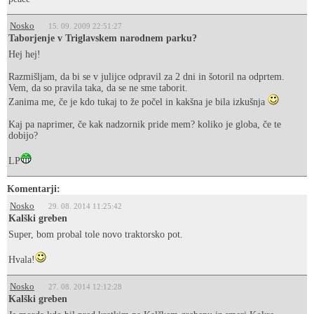
Nosko
15. 09. 2009 22:51:27
Taborjenje v Triglavskem narodnem parku?
Hej hej!
Razmišljam, da bi se v julijce odpravil za 2 dni in šotoril na odprtem.
Vem, da so pravila taka, da se ne sme taborit.
Zanima me, če je kdo tukaj to že počel in kakšna je bila izkušnja
Kaj pa naprimer, če kak nadzornik pride mem? koliko je globa, če te
dobijo?
LP
Komentarji:
Nosko
29. 08. 2014 11:25:42
Kalški greben
Super, bom probal tole novo traktorsko pot.
Hvala!
Nosko
27. 08. 2014 12:12:28
Kalški greben