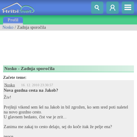
Profil
Nosko
/ Zadnja sporočila
Nosko - Zadnja sporočila
Začete teme:
Nosko
16. 12. 2010 23:30:57
Nova gozdna cesta na Jakob?
Živ!
Prejšnji vikend sem šel na Jakob in bil zgrožen, ko sem sred poti naletel
na novo gozdno cesto.
U glavnem bedasto, čist vse je zrit...
Zanima me zakaj to cesto delajo, sej do koče itak že pelje ena?
peace