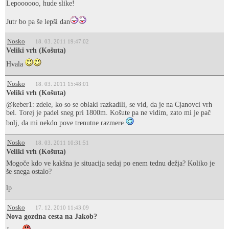
Lepoooooo, hude slike!
Jutr bo pa še lepši dan
Nosko
18. 03. 2011 19:47:02
Veliki vrh (Košuta)
Hvala
Nosko
18. 03. 2011 15:48:01
Veliki vrh (Košuta)
@keber1: zdele, ko so se oblaki razkadili, se vid, da je na Cjanovci vrh
bel. Torej je padel sneg pri 1800m. Košute pa ne vidim, zato mi je pač
bolj, da mi nekdo pove trenutne razmere
Nosko
18. 03. 2011 10:31:51
Veliki vrh (Košuta)
Mogoče kdo ve kakšna je situacija sedaj po enem tednu dežja? Koliko je
še snega ostalo?
lp
Nosko
17. 12. 2010 11:43:09
Nova gozdna cesta na Jakob?