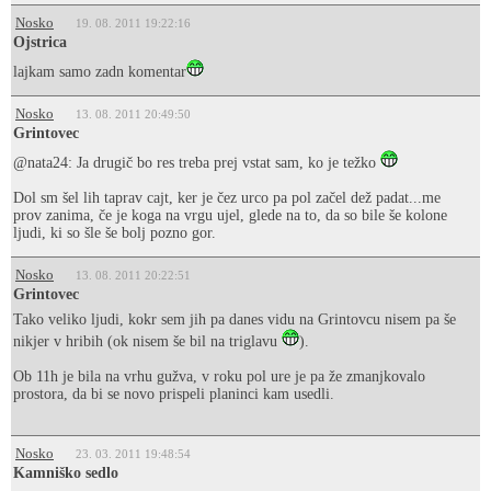
Nosko
19. 08. 2011 19:22:16
Ojstrica
lajkam samo zadn komentar
Nosko
13. 08. 2011 20:49:50
Grintovec
@nata24: Ja drugič bo res treba prej vstat sam, ko je težko
Dol sm šel lih taprav cajt, ker je čez urco pa pol začel dež padat...me
prov zanima, če je koga na vrgu ujel, glede na to, da so bile še kolone
ljudi, ki so šle še bolj pozno gor.
Nosko
13. 08. 2011 20:22:51
Grintovec
Tako veliko ljudi, kokr sem jih pa danes vidu na Grintovcu nisem pa še
nikjer v hribih (ok nisem še bil na triglavu
).
Ob 11h je bila na vrhu gužva, v roku pol ure je pa že zmanjkovalo
prostora, da bi se novo prispeli planinci kam usedli.
Nosko
23. 03. 2011 19:48:54
Kamniško sedlo