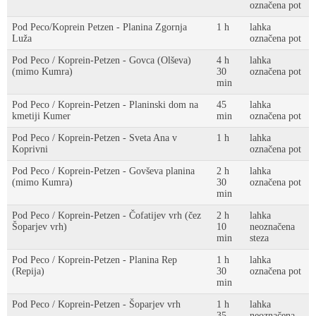
označena pot
Pod Peco/Koprein Petzen - Planina Zgornja
1 h
lahka
Luža
označena pot
Pod Peco / Koprein-Petzen - Govca (Olševa)
4 h
lahka
(mimo Kumra)
30
označena pot
min
Pod Peco / Koprein-Petzen - Planinski dom na
45
lahka
kmetiji Kumer
min
označena pot
Pod Peco / Koprein-Petzen - Sveta Ana v
1 h
lahka
Koprivni
označena pot
Pod Peco / Koprein-Petzen - Govševa planina
2 h
lahka
(mimo Kumra)
30
označena pot
min
Pod Peco / Koprein-Petzen - Čofatijev vrh (čez
2 h
lahka
Šoparjev vrh)
10
neoznačena
min
steza
Pod Peco / Koprein-Petzen - Planina Rep
1 h
lahka
(Repija)
30
označena pot
min
Pod Peco / Koprein-Petzen - Šoparjev vrh
1 h
lahka
35
neoznačena