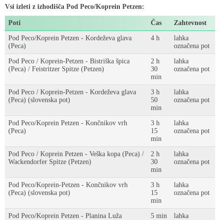
Vsi izleti z izhodišča Pod Peco/Koprein Petzen:
Poti
Čas
Zahtevnost
Pod Peco/Koprein Petzen - Kordeževa glava
4 h
lahka
(Peca)
označena pot
Pod Peco / Koprein-Petzen - Bistriška špica
2 h
lahka
(Peca) / Feistritzer Spitze (Petzen)
30
označena pot
min
Pod Peco / Koprein-Petzen - Kordeževa glava
3 h
lahka
(Peca) (slovenska pot)
50
označena pot
min
Pod Peco/Koprein Petzen - Končnikov vrh
3 h
lahka
(Peca)
15
označena pot
min
Pod Peco / Koprein Petzen - Veška kopa (Peca) /
2 h
lahka
Wackendorfer Spitze (Petzen)
30
označena pot
min
Pod Peco/Koprein-Petzen - Končnikov vrh
3 h
lahka
(Peca) (slovenska pot)
15
označena pot
min
Pod Peco/Koprein Petzen - Planina Luža
5 min
lahka