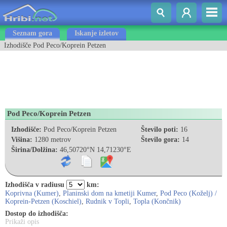
Seznam gora
Iskanje izletov
Izhodišče Pod Peco/Koprein Petzen
Pod Peco/Koprein Petzen
Izhodišče:
Pod Peco/Koprein Petzen
Število poti:
16
Višina:
1280 metrov
Število gora:
14
Širina/Dolžina:
46,50720°N 14,71230°E
Izhodišča v radiusu
km:
Koprivna (Kumer)
,
Planinski dom na kmetiji Kumer
,
Pod Peco (Koželj) /
Koprein-Petzen (Koschiel)
,
Rudnik v Topli
,
Topla (Končnik)
Dostop do izhodišča:
Prikaži opis