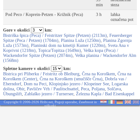
min
steza
Pod Peco / Koprein-Petzen - Križnik (Peca)
3 h
lahka
označena pot
Gore v okolici
km:
Bistriška špica (Peca) / Feistritzer Spitze (Petzen) (2113m)
,
Feuersberger
Spitze (Peca / Petzen) (1704m)
,
Planina Luža (1250m)
,
Planina Zgornja
Luža (1573m)
,
Planinski dom na kmetiji Kumer (1220m)
,
Sveta Ana v
Koprivni (1218m)
,
Topica/Topitza (1649m)
,
Veška kopa (Peca) /
Wackendorfer Spitze (Petzen) (2074m)
,
Veška planina / Wackendorfer Alm
(1568m)
Spletne kamere v okolici
km:
Bistrica pri Pliberku / Feistritz ob Bleiburg
,
Črna na Koroškem
,
Črna na
Koroškem (Center)
,
Črna na Koroškem (smučišče Črna)
,
Dobrla vas /
Eberndorf
,
Dom na Peci
,
Klopinjsko jezero / Klopeiner See
,
Logarska
dolina
,
Obir
,
Pavličev Vrh / Paulitschsattel
,
Peca
,
Poljana
,
Solčava
,
Übungslift
,
Zablaško jezero / Turnersee
,
Železna Kapla / Bad Eisenkappel
Copyright © 2006-2026 Hribi.net,
Pogoji uporabe
,
Zasebnost in
piškotki