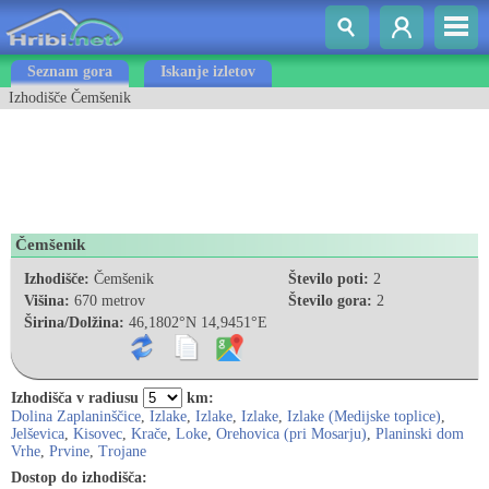
Seznam gora
Iskanje izletov
Izhodišče Čemšenik
Čemšenik
Izhodišče:
Čemšenik
Število poti:
2
Višina:
670 metrov
Število gora:
2
Širina/Dolžina:
46,1802°N 14,9451°E
Izhodišča v radiusu
km:
Dolina Zaplaninščice
,
Izlake
,
Izlake
,
Izlake
,
Izlake (Medijske toplice)
,
Jelševica
,
Kisovec
,
Krače
,
Loke
,
Orehovica (pri Mosarju)
,
Planinski dom
Vrhe
,
Prvine
,
Trojane
Dostop do izhodišča: