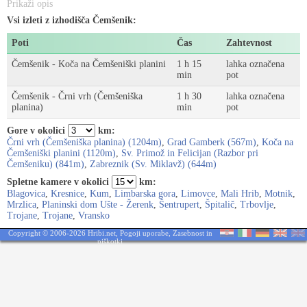
Prikaži opis
Vsi izleti z izhodišča Čemšenik:
Poti
Čas
Zahtevnost
Čemšenik - Koča na Čemšeniški planini
1 h 15
lahka označena
min
pot
Čemšenik - Črni vrh (Čemšeniška
1 h 30
lahka označena
planina)
min
pot
Gore v okolici
km:
Črni vrh (Čemšeniška planina) (1204m)
,
Grad Gamberk (567m)
,
Koča na
Čemšeniški planini (1120m)
,
Sv. Primož in Felicijan (Razbor pri
Čemšeniku) (841m)
,
Zabreznik (Sv. Miklavž) (644m)
Spletne kamere v okolici
km:
Blagovica
,
Kresnice
,
Kum
,
Limbarska gora
,
Limovce
,
Mali Hrib
,
Motnik
,
Mrzlica
,
Planinski dom Ušte - Žerenk
,
Šentrupert
,
Špitalič
,
Trbovlje
,
Trojane
,
Trojane
,
Vransko
Copyright © 2006-2026 Hribi.net,
Pogoji uporabe
,
Zasebnost in
piškotki