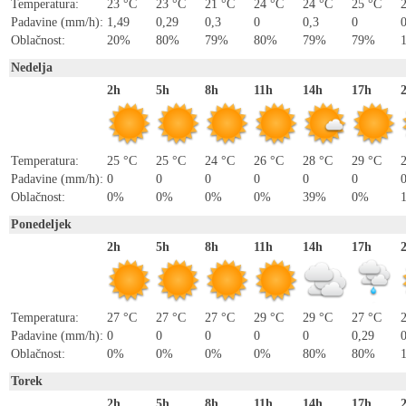
Temperatura:
23 °C
23 °C
21 °C
24 °C
24 °C
25 °C
Padavine (mm/h):
1,49
0,29
0,3
0
0,3
0
Oblačnost:
20%
80%
79%
80%
79%
79%
Nedelja
2h
5h
8h
11h
14h
17h
Temperatura:
25 °C
25 °C
24 °C
26 °C
28 °C
29 °C
Padavine (mm/h):
0
0
0
0
0
0
Oblačnost:
0%
0%
0%
0%
39%
0%
Ponedeljek
2h
5h
8h
11h
14h
17h
Temperatura:
27 °C
27 °C
27 °C
29 °C
29 °C
27 °C
Padavine (mm/h):
0
0
0
0
0
0,29
Oblačnost:
0%
0%
0%
0%
80%
80%
Torek
2h
5h
8h
11h
14h
17h