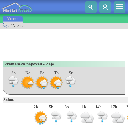
Vreme
Žeje
/ Vreme
Vremenska napoved - Žeje
So
Ne
Po
To
Sr
Sobota
2h
5h
8h
11h
14h
17h