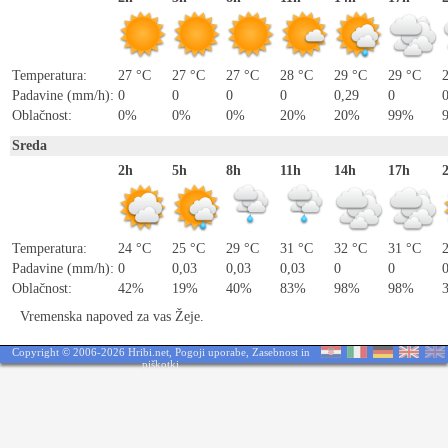
Temperatura:
27 °C
27 °C
27 °C
28 °C
29 °C
29 °C
Padavine (mm/h):
0
0
0
0
0,29
0
Oblačnost:
0%
0%
0%
20%
20%
99%
Sreda
2h
5h
8h
11h
14h
17h
Temperatura:
24 °C
25 °C
29 °C
31 °C
32 °C
31 °C
Padavine (mm/h):
0
0,03
0,03
0,03
0
0
Oblačnost:
42%
19%
40%
83%
98%
98%
Vremenska napoved za vas Žeje.
Copyright © 2006-2026 Hribi.net,
Pogoji uporabe
,
Zasebnost in
piškotki