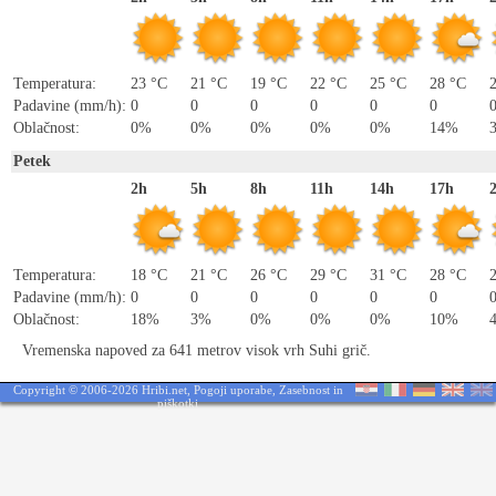
Temperatura:
23 °C
21 °C
19 °C
22 °C
25 °C
28 °C
Padavine (mm/h):
0
0
0
0
0
0
Oblačnost:
0%
0%
0%
0%
0%
14%
Petek
2h
5h
8h
11h
14h
17h
Temperatura:
18 °C
21 °C
26 °C
29 °C
31 °C
28 °C
Padavine (mm/h):
0
0
0
0
0
0
Oblačnost:
18%
3%
0%
0%
0%
10%
Vremenska napoved za 641 metrov visok vrh Suhi grič.
Copyright © 2006-2026 Hribi.net,
Pogoji uporabe
,
Zasebnost in
piškotki