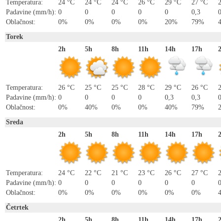
Temperatura:
24 °C
24 °C
24 °C
26 °C
29 °C
27 °C
Padavine (mm/h):
0
0
0
0
0
0,3
Oblačnost:
0%
0%
0%
0%
20%
79%
Torek
2h
5h
8h
11h
14h
17h
Temperatura:
26 °C
25 °C
25 °C
28 °C
29 °C
26 °C
Padavine (mm/h):
0
0
0
0
0,3
0,3
Oblačnost:
0%
40%
0%
0%
40%
79%
Sreda
2h
5h
8h
11h
14h
17h
Temperatura:
24 °C
22 °C
21 °C
23 °C
26 °C
27 °C
Padavine (mm/h):
0
0
0
0
0
0
Oblačnost:
0%
0%
0%
0%
0%
0%
Četrtek
2h
5h
8h
11h
14h
17h