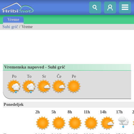
Vreme
Suhi grič
/ Vreme
Vremenska napoved - Suhi grič
Po
To
Sr
Če
Pe
Ponedeljek
2h
5h
8h
11h
14h
17h