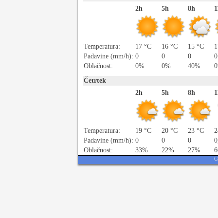
2h
5h
8h
1
Temperatura:
17 °C
16 °C
15 °C
1
Padavine (mm/h):
0
0
0
0
Oblačnost:
0%
0%
40%
Četrtek
2h
5h
8h
1
Temperatura:
19 °C
20 °C
23 °C
2
Padavine (mm/h):
0
0
0
0
Oblačnost:
33%
22%
27%
C