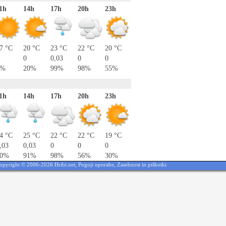
1h
14h
17h
20h
23h
7 °C
20 °C
23 °C
22 °C
20 °C
0
0,03
0
0
0%
20%
99%
98%
55%
1h
14h
17h
20h
23h
4 °C
25 °C
22 °C
22 °C
19 °C
,03
0,03
0
0
0
60%
91%
98%
56%
30%
opyright © 2006-2026 Hribi.net,
Pogoji uporabe
,
Zasebnost in piškotki