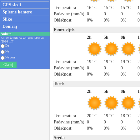
GPS sledi
Temperatura:
16 °C
15 °C
15 °C
1
Spletne kamere
Padavine (mm/h):
0
0
0
0
Slike
Oblačnost:
0%
0%
0%
Doniraj
Ponedeljek
Anketa
2h
5h
8h
1
Ali ste že bili na Velikem Kladivu
(2094 m)?
Da
Ne
Ne vem
Temperatura:
19 °C
19 °C
19 °C
2
Glasuj
Padavine (mm/h):
0
0
0
0
Oblačnost:
0%
0%
0%
Torek
2h
5h
8h
1
Temperatura:
20 °C
19 °C
18 °C
2
Padavine (mm/h):
0
0
0
0
Oblačnost:
0%
0%
0%
Sreda