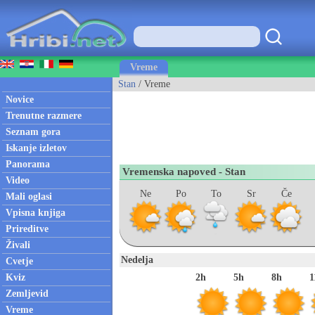
Vreme
Stan
/ Vreme
Novice
Trenutne razmere
Seznam gora
Iskanje izletov
Panorama
Vremenska napoved - Stan
Video
Ne
Po
To
Sr
Če
Mali oglasi
Vpisna knjiga
Prireditve
Živali
Nedelja
Cvetje
Kviz
2h
5h
8h
1
Zemljevid
Vreme