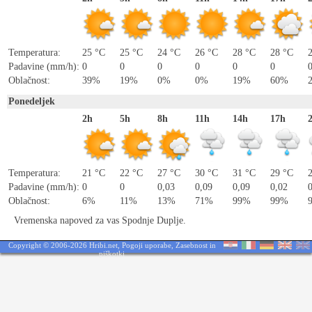
Temperatura:
25 °C
25 °C
24 °C
26 °C
28 °C
28 °C
Padavine (mm/h):
0
0
0
0
0
0
Oblačnost:
39%
19%
0%
0%
19%
60%
Ponedeljek
2h
5h
8h
11h
14h
17h
Temperatura:
21 °C
22 °C
27 °C
30 °C
31 °C
29 °C
Padavine (mm/h):
0
0
0,03
0,09
0,09
0,02
Oblačnost:
6%
11%
13%
71%
99%
99%
Vremenska napoved za vas Spodnje Duplje.
Copyright © 2006-2026 Hribi.net,
Pogoji uporabe
,
Zasebnost in
piškotki