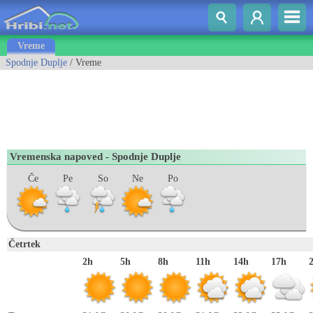
Vreme
Spodnje Duplje
/ Vreme
Vremenska napoved - Spodnje Duplje
Če
Pe
So
Ne
Po
Četrtek
2h
5h
8h
11h
14h
17h