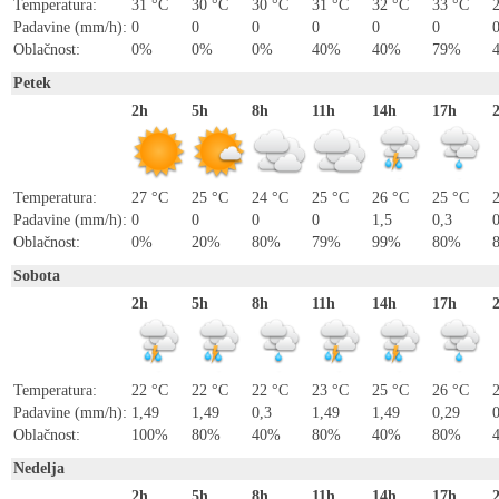
Temperatura:
31 °C
30 °C
30 °C
31 °C
32 °C
33 °C
Padavine (mm/h):
0
0
0
0
0
0
Oblačnost:
0%
0%
0%
40%
40%
79%
Petek
2h
5h
8h
11h
14h
17h
Temperatura:
27 °C
25 °C
24 °C
25 °C
26 °C
25 °C
Padavine (mm/h):
0
0
0
0
1,5
0,3
0
Oblačnost:
0%
20%
80%
79%
99%
80%
Sobota
2h
5h
8h
11h
14h
17h
Temperatura:
22 °C
22 °C
22 °C
23 °C
25 °C
26 °C
Padavine (mm/h):
1,49
1,49
0,3
1,49
1,49
0,29
Oblačnost:
100%
80%
40%
80%
40%
80%
Nedelja
2h
5h
8h
11h
14h
17h