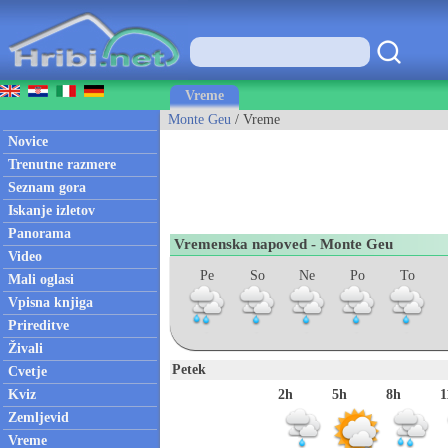
Vreme
Monte Geu
/ Vreme
Novice
Trenutne razmere
Seznam gora
Iskanje izletov
Panorama
Vremenska napoved - Monte Geu
Video
Pe
So
Ne
Po
To
Mali oglasi
Vpisna knjiga
Prireditve
Živali
Petek
Cvetje
Kviz
2h
5h
8h
1
Zemljevid
Vreme