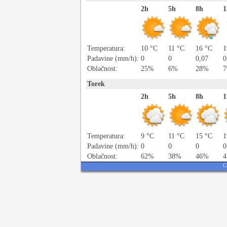
2h
5h
8h
1
Temperatura:
10 °C
11 °C
16 °C
1
Padavine (mm/h):
0
0
0,07
0
Oblačnost:
25%
6%
28%
Torek
2h
5h
8h
1
Temperatura:
9 °C
11 °C
15 °C
1
Padavine (mm/h):
0
0
0
0
Oblačnost:
62%
38%
46%
C