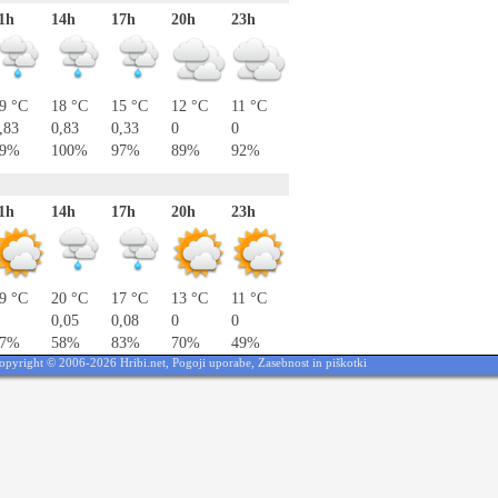
1h
14h
17h
20h
23h
9 °C
18 °C
15 °C
12 °C
11 °C
,83
0,83
0,33
0
0
79%
100%
97%
89%
92%
1h
14h
17h
20h
23h
9 °C
20 °C
17 °C
13 °C
11 °C
0,05
0,08
0
0
47%
58%
83%
70%
49%
opyright © 2006-2026 Hribi.net,
Pogoji uporabe
,
Zasebnost in piškotki