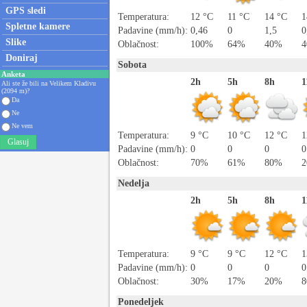
GPS sledi
Temperatura:
12 °C
11 °C
14 °C
1
Spletne kamere
Padavine (mm/h):
0,46
0
1,5
0
Slike
Oblačnost:
100%
64%
40%
Doniraj
Sobota
Anketa
2h
5h
8h
1
Ali ste že bili na Velikem Kladivu
(2094 m)?
Da
Ne
Ne vem
Temperatura:
9 °C
10 °C
12 °C
1
Glasuj
Padavine (mm/h):
0
0
0
0
Oblačnost:
70%
61%
80%
Nedelja
2h
5h
8h
1
Temperatura:
9 °C
9 °C
12 °C
1
Padavine (mm/h):
0
0
0
0
Oblačnost:
30%
17%
20%
Ponedeljek