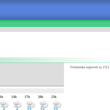
Vremenska napoved za 2112 
1h
14h
17h
20h
23h