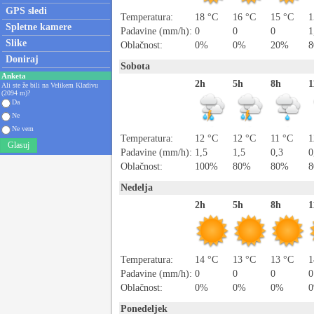
GPS sledi
Temperatura:
18 °C
16 °C
15 °C
1
Spletne kamere
Padavine (mm/h):
0
0
0
1
Slike
Oblačnost:
0%
0%
20%
Doniraj
Sobota
Anketa
2h
5h
8h
1
Ali ste že bili na Velikem Kladivu
(2094 m)?
Da
Ne
Ne vem
Temperatura:
12 °C
12 °C
11 °C
1
Glasuj
Padavine (mm/h):
1,5
1,5
0,3
0
Oblačnost:
100%
80%
80%
Nedelja
2h
5h
8h
1
Temperatura:
14 °C
13 °C
13 °C
1
Padavine (mm/h):
0
0
0
0
Oblačnost:
0%
0%
0%
Ponedeljek