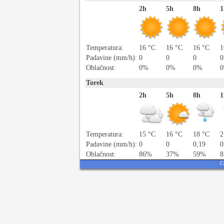
2h
5h
8h
1
Temperatura:
16 °C
16 °C
16 °C
1
Padavine (mm/h):
0
0
0
0
Oblačnost:
0%
0%
0%
Torek
2h
5h
8h
1
Temperatura:
15 °C
16 °C
18 °C
2
Padavine (mm/h):
0
0
0,19
0
Oblačnost:
86%
37%
59%
C