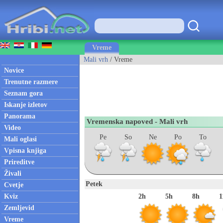
Vreme
Mali vrh
/ Vreme
Novice
Trenutne razmere
Seznam gora
Iskanje izletov
Panorama
Vremenska napoved - Mali vrh
Video
Pe
So
Ne
Po
To
Mali oglasi
Vpisna knjiga
Prireditve
Živali
Petek
Cvetje
Kviz
2h
5h
8h
1
Zemljevid
Vreme