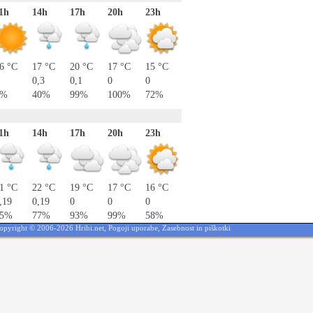
1h
14h
17h
20h
23h
6 °C
17 °C
20 °C
17 °C
15 °C
0,3
0,1
0
0
0%
40%
99%
100%
72%
1h
14h
17h
20h
23h
1 °C
22 °C
19 °C
17 °C
16 °C
,19
0,19
0
0
0
85%
77%
93%
99%
58%
opyright © 2006-2026 Hribi.net,
Pogoji uporabe
,
Zasebnost in piškotki