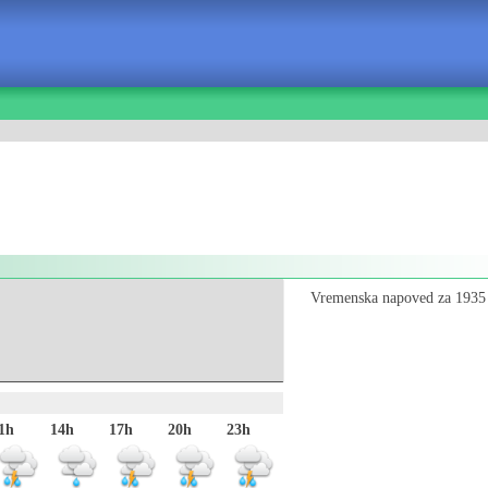
Vremenska napoved za 1935 
1h
14h
17h
20h
23h