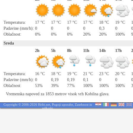
Temperatura:
17 °C
17 °C
17 °C
17 °C
18 °C
19 °C
Padavine (mm/h):
0
0
0
0
0,3
0
Oblačnost:
0%
0%
0%
20%
20%
100%
Sreda
2h
5h
8h
11h
14h
17h
Temperatura:
16 °C
18 °C
19 °C
21 °C
23 °C
20 °C
Padavine (mm/h):
0
0,19
0,19
0,1
0
0
Oblačnost:
53%
39%
77%
100%
100%
100%
Vremenska napoved za 1853 metrov visok vrh Kobilna glava.
Copyright © 2006-2026 Hribi.net,
Pogoji uporabe
,
Zasebnost in
piškotki