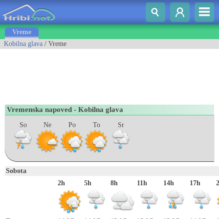
Vreme
Kobilna glava
/ Vreme
Vremenska napoved - Kobilna glava
So
Ne
Po
To
Sr
Sobota
2h
5h
8h
11h
14h
17h