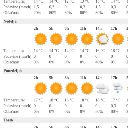
Temperatura:
14 °C
14 °C
12 °C
13 °C
13 °C
14 °C
Padavine (mm/h):
1,5
0,3
0
0,3
1,5
0,3
0
Oblačnost:
20%
80%
80%
80%
80%
80%
Nedelja
2h
5h
8h
11h
14h
17h
Temperatura:
14 °C
14 °C
14 °C
14 °C
16 °C
18 °C
Padavine (mm/h):
0
0
0
0
0
0
Oblačnost:
0%
0%
0%
0%
40%
0%
Ponedeljek
2h
5h
8h
11h
14h
17h
Temperatura:
17 °C
18 °C
18 °C
18 °C
18 °C
17 °C
Padavine (mm/h):
0
0
0
0
0
0,3
Oblačnost:
0%
0%
0%
0%
80%
80%
Torek
2h
5h
8h
11h
14h
17h