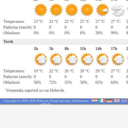
Temperatura:
23 °C
22 °C
22 °C
25 °C
27 °C
27 °C
Padavine (mm/h):
0
0
0
0
0
0
Oblačnost:
0%
0%
0%
0%
20%
99%
Torek
2h
5h
8h
11h
14h
17h
Temperatura:
19 °C
22 °C
26 °C
28 °C
29 °C
27 °C
Padavine (mm/h):
0
0
0
0
0
0
Oblačnost:
58%
72%
55%
50%
65%
64%
Vremenska napoved za vas Hobovše.
Copyright © 2006-2026 Hribi.net,
Pogoji uporabe
,
Zasebnost in
piškotki