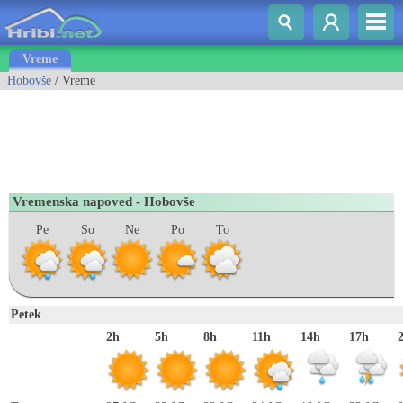
Vreme
Hobovše
/ Vreme
Vremenska napoved - Hobovše
Pe
So
Ne
Po
To
Petek
2h
5h
8h
11h
14h
17h