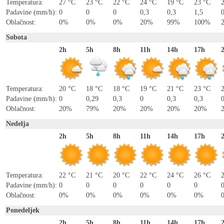
Temperatura:
27 °C
23 °C
22 °C
24 °C
19 °C
23 °C
Padavine (mm/h):
0
0
0
0,3
0,3
1,5
Oblačnost:
0%
0%
0%
20%
99%
100%
Sobota
2h
5h
8h
11h
14h
17h
Temperatura:
20 °C
18 °C
18 °C
19 °C
21 °C
23 °C
Padavine (mm/h):
0
0,29
0,3
0
0,3
0,3
Oblačnost:
20%
79%
20%
20%
20%
20%
Nedelja
2h
5h
8h
11h
14h
17h
Temperatura:
22 °C
21 °C
20 °C
22 °C
24 °C
26 °C
Padavine (mm/h):
0
0
0
0
0
0
Oblačnost:
0%
0%
0%
0%
0%
0%
Ponedeljek
2h
5h
8h
11h
14h
17h