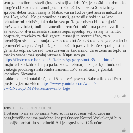
sem ga pravilno nastavil (ima nastavljivo hrbtišče, je moški mahrbntnik -
drugče oblikovane naramni pas ...). Odločil sem se za Stouta in ga
sprobal dober teden nazaj iz Matizovca na Kofce (not sem si naložil za
ene 15kg robe). Ko ga pravilno nastviš, ga nosiš z boki in se lepo
odmakne od hrbtišča, tako da ko sva prišla gor nisem bil skoraj nič
prešvican v hrbet, tudi na ramenih nisem čutil nič. Ima prostor za 3l meh
za tekočino, dva mrežasta stranska žepa, sprednji žep za kaj na nahitro
pospravit, prevleko za dež, zgornji zunanji in notranji žep, zelo
premišljen sistem zapiranja - z eno roko tut če maš rokavice gor, zanko in
jermenček za palce/cepin, žepke na bočnih pasovih. Pa še s spodnje strani
ga lahko odpreš. Če rad nosiš zraven še kak armič, da se žena na toplo in
mehko vsede imaš spodaj jermene. Kupu sem ga
https://firstcornershop.com/sl/izdelek/gregory-stout-35-nahrbtnik/
...
imajo veliko izbiro. Imajo pa ko konca februarja akcijo, kjer bodo od
vsakega prodanega nahrbtnika namenil 15% za združenje gorskih
vodnikov Slovenije.
Lahko pa me kontaktiraš, pa ti še kaj več povem. Nahrbnik je odlično
predstavljen na videu
https://www.youtube.com/watch?
v=vSNvGqQhMY4&feature=emb_logo
(+1)
rensul
12. 12. 2020 21:00:30
Tpetauer hvala za pojasnila.Všeč so mi predvsem veliki žepi na
pasu,hrbtišče pa ima podobno kot pri Osprey Kestrel.Vsekakor,bi bilo
najboljše probati in se odločiti.Ali je trgovina v IC Šenčur.