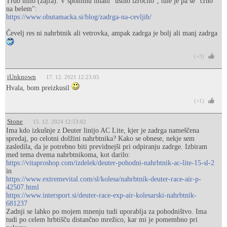
Trdo milo (žajfa). V spominu imam "ustno izročilo", tule je pa še "črno
na belem":
https://www.obutamacka.si/blog/zadrga-na-cevljih/
Čevelj res ni nahrbtnik ali vetrovka, ampak zadrga je bolj ali manj zadrga
(+3)
iUnknown
17. 12. 2021 12:23:05
Hvala, bom preizkusil
(+1)
Stone
15. 12. 2024 12:53:02
Ima kdo izkušnje z Deuter linijo AC Lite, kjer je zadrga nameščena
spredaj, po celotni dolžini nahrbtnika? Kako se obnese, nekje sem
zasledila, da je potrebno biti previdnejši pri odpiranju zadrge. Izbiram
med tema dvema nahrbtnikoma, kot darilo:
https://vitaproshop.com/izdelek/deuter-pohodni-nahrbtnik-ac-lite-15-sl-2
in
https://www.extremevital.com/sl/kolesa/nahrbtnik-deuter-race-air-p-
42507.html
https://www.intersport.si/deuter-race-exp-air-kolesarski-nahrbtnik-
681237
Zadnji se lahko po mojem mnenju tudi uporablja za pohodništvo. Ima
tudi po celem hrbtišču distančno mrežico, kar mi je pomembno pri