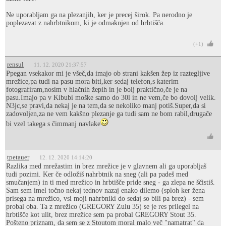
Ne uporabljam ga na plezanjih, ker je precej širok. Pa nerodno je
poplezavat z nahrbtnikom, ki je odmaknjen od hrbtišča.
(+1)
rensul
11. 12. 2020 21:37:57
Ppegan vsekakor mi je všeč,da imajo ob strani kakšen žep iz raztegljive
mrežice,pa tudi na pasu mora biti,ker sedaj telefon,s katerim
fotografiram,nosim v hlačnih žepih in je bolj praktično,če je na
pasu.Imajo pa v Kibubi moške samo do 30l in ne vem,če bo dovolj velik.
N3jc,se pravi,da nekaj je na tem,da se nekoliko manj potiš.Super,da si
zadovoljen,za ne vem kakšno plezanje ga tudi sam ne bom rabil,drugače
bi vzel takega s čimmanj navlake
tpetauer
12. 12. 2020 14:14:20
Razlika med mrežastim in brez mrežice je v glavnem ali ga uporabljaš
tudi pozimi. Ker če odložiš nahrbtnik na sneg (ali pa padeš med
smučanjem) in ti med mrežico in hrbtišče pride sneg - ga zlepa ne ščistiš.
Sam sem imel točno nekaj tednov nazaj enako dilemo (sploh ker žena
prisega na mrežico, vsi moji nahrbniki do sedaj so bili pa brez) - sem
probal oba. Ta z mrežico (GREGORY Zulu 35) se je res prilegel na
hrbtišče kot ulit, brez mrežice sem pa probal GREGORY Stout 35.
Pošteno priznam, da sem se z Stoutom moral malo več "namatrat" da