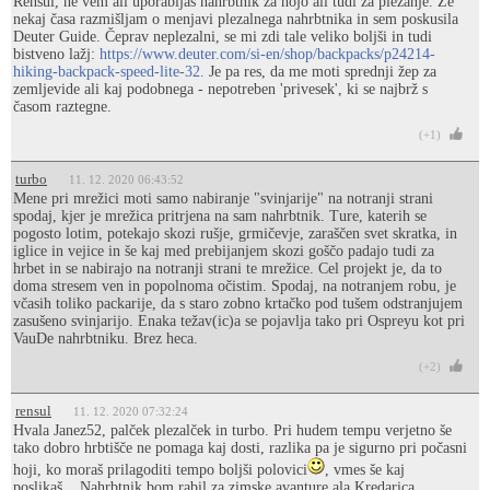
Rensul, ne vem ali uporabljaš nahrbtnik za hojo ali tudi za plezanje. Že
nekaj časa razmišljam o menjavi plezalnega nahrbtnika in sem poskusila
Deuter Guide. Čeprav neplezalni, se mi zdi tale veliko boljši in tudi
bistveno lažj:
https://www.deuter.com/si-en/shop/backpacks/p24214-
hiking-backpack-speed-lite-32.
Je pa res, da me moti sprednji žep za
zemljevide ali kaj podobnega - nepotreben 'privesek', ki se najbrž s
časom raztegne.
(+1)
turbo
11. 12. 2020 06:43:52
Mene pri mrežici moti samo nabiranje "svinjarije" na notranji strani
spodaj, kjer je mrežica pritrjena na sam nahrbtnik. Ture, katerih se
pogosto lotim, potekajo skozi rušje, grmičevje, zaraščen svet skratka, in
iglice in vejice in še kaj med prebijanjem skozi goščo padajo tudi za
hrbet in se nabirajo na notranji strani te mrežice. Cel projekt je, da to
doma stresem ven in popolnoma očistim. Spodaj, na notranjem robu, je
včasih toliko packarije, da s staro zobno krtačko pod tušem odstranjujem
zasušeno svinjarijo. Enaka težav(ic)a se pojavlja tako pri Ospreyu kot pri
VauDe nahrbtniku. Brez heca.
(+2)
rensul
11. 12. 2020 07:32:24
Hvala Janez52, palček plezalček in turbo. Pri hudem tempu verjetno še
tako dobro hrbtišče ne pomaga kaj dosti, razlika pa je sigurno pri počasni
hoji, ko moraš prilagoditi tempo boljši polovici
, vmes še kaj
poslikaš... Nahrbtnik bom rabil za zimske avanture ala Kredarica,