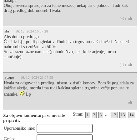
nakupu.
Oboje seveda sprašujem za letne mesece, nekaj urne pohode. Tudi kak
drug predlog dobrodošel. Hvala.
(+1)
sla
16. 12. 2024 16:57:28
Absolutno predrago.
Če si iz Lj., pojdi pogledat v Thulejevo trgovino na Celovški. Nekateri
nahrbtniki so znižani za 50 %.
So za raznorazne namene (pohodništvo, tek, kolesarjenje, turno
smučanje).
(+1)
Stone
16. 12. 2024 21:07:58
Hvala za odgovor in predlog, nisem iz tistih koncev. Bom še pogledala za
kakšne akcije, morda ima tudi kakšna spletna trgovina večje popuste te
znamke.
Lp
Stran:
...
1
2
3
12
13
14
Za objavo komentarja se morate
prijaviti:
Uporabniško ime:
Geslo: