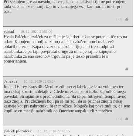
Pri slednjem gre za navado, da vse, kar med aktivnostjo ne potrebujem,
rada vtaknem v notranji žep in v zunanjega vse, kar moram imeti pri
roki.
(+3)
rensul
10. 12. 2020 21:51:00
Hvala Palček plezalček za mišljenje.Ja,hrbet je kar se potenja tiče res na
udaru.Kupujem pa bolj za zimo,da lahko zbašem notri malo več
oblačil,dereze....Kapa obvezno za drobnarije,da ni treba odpirati
nahrbtnika.Je pa fajn povprašat druge za mnenje,saj ne kupujemo
nahrbtnika za eno sezono,v trgovini pa je težko presoditi le s
pomerjanjem.
Janez52
10. 12. 2020 22:05:24
Imam Osprey Exos 48. Meni se zdi precej lahek glede na volumen ter
ima nekaj koristnih detajlov. Glede mrežice pa bi težko kaj odločilnega
povedal. Strinjam se s predhodnikoma, da se pri hitrejšem tempu ravno
tako znojiš. Pri zložnejši hoji pa se mi zdi, da se pričneš znojiti nekaj
kasneje kot pri nahrbtniku brez mrežice. Mogoče kaj pove tudi to, da sem
kupil se en manjši nahrbtnik od Quechue ampak tudi z mrežico.
(+1)
palček plezalček
10. 12. 2020 22:20:15