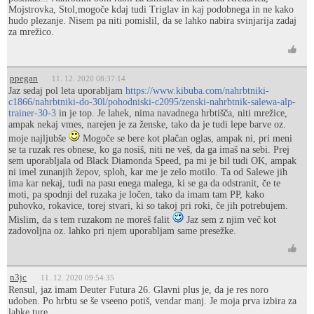
Mojstrovka, Stol,mogoče kdaj tudi Triglav in kaj podobnega in ne kako
hudo plezanje. Nisem pa niti pomislil, da se lahko nabira svinjarija zadaj
za mrežico.
ppegan
11. 12. 2020 08:37:14
Jaz sedaj pol leta uporabljam
https://www.kibuba.com/nahrbtniki-
c1866/nahrbtniki-do-30l/pohodniski-c2095/zenski-nahrbtnik-salewa-alp-
trainer-30-3
in je top. Je lahek, nima navadnega hrbtišča, niti mrežice,
ampak nekaj vmes, narejen je za ženske, tako da je tudi lepe barve oz.
moje najljubše
Mogoče se bere kot plačan oglas, ampak ni, pri meni
se ta ruzak res obnese, ko ga nosiš, niti ne veš, da ga imaš na sebi. Prej
sem uporabljala od Black Diamonda Speed, pa mi je bil tudi OK, ampak
ni imel zunanjih žepov, sploh, kar me je zelo motilo. Ta od Salewe jih
ima kar nekaj, tudi na pasu enega malega, ki se ga da odstranit, če te
moti, pa spodnji del ruzaka je ločen, tako da imam tam PP, kako
puhovko, rokavice, torej stvari, ki so takoj pri roki, če jih potrebujem.
Mislim, da s tem ruzakom ne moreš falit
Jaz sem z njim več kot
zadovoljna oz. lahko pri njem uporabljam same presežke.
n3jc
11. 12. 2020 09:54:35
Rensul, jaz imam Deuter Futura 26. Glavni plus je, da je res noro
udoben. Po hrbtu se še vseeno potiš, vendar manj. Je moja prva izbira za
lahke ture.