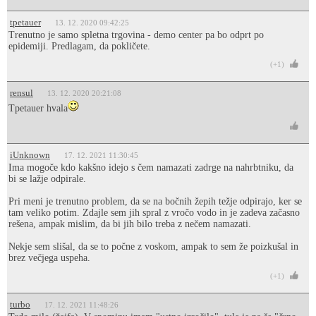
tpetauer
13. 12. 2020 09:42:25
Trenutno je samo spletna trgovina - demo center pa bo odprt po
epidemiji. Predlagam, da pokličete.
(+1)
rensul
13. 12. 2020 20:21:08
Tpetauer hvala
iUnknown
17. 12. 2021 11:30:45
Ima mogoče kdo kakšno idejo s čem namazati zadrge na nahrbtniku, da
bi se lažje odpirale.
Pri meni je trenutno problem, da se na bočnih žepih težje odpirajo, ker se
tam veliko potim. Zdajle sem jih spral z vročo vodo in je zadeva začasno
rešena, ampak mislim, da bi jih bilo treba z nečem namazati.
Nekje sem slišal, da se to počne z voskom, ampak to sem že poizkušal in
brez večjega uspeha.
(+1)
turbo
17. 12. 2021 11:48:26