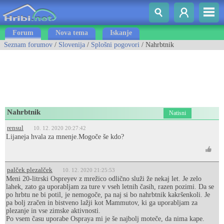
Forum
Nova tema
Iskanje
Seznam forumov
/
Slovenija
/
Splošni pogovori
/ Nahrbtnik
Nahrbtnik
Natisni
rensul
10. 12. 2020 20:27:42
Lijaneja hvala za mnenje.Mogoče še kdo?
palček plezalček
10. 12. 2020 21:25:53
Meni 20-litrski Ospreyev z mrežico odlično služi že nekaj let. Je zelo
lahek, zato ga uporabljam za ture v vseh letnih časih, razen pozimi. Da se
po hrbtu ne bi potil, je nemogoče, pa naj si bo nahrbtnik kakršenkoli. Je
pa bolj zračen in bistveno lažji kot Mammutov, ki ga uporabljam za
plezanje in vse zimske aktivnosti.
Po vsem času uporabe Ospraya mi je še najbolj moteče, da nima kape.