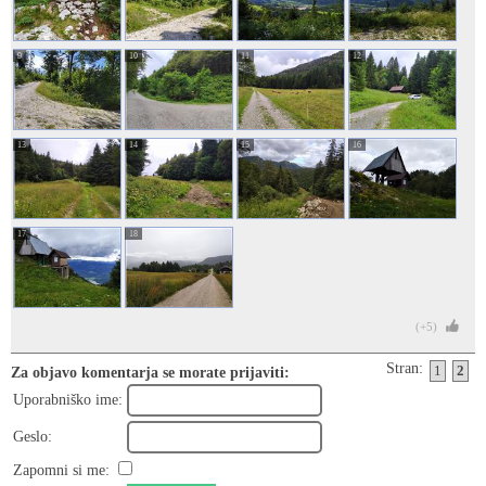
9
10
11
12
13
14
15
16
17
18
(+5)
Stran:
1
2
Za objavo komentarja se morate prijaviti:
Uporabniško ime:
Geslo:
Zapomni si me: