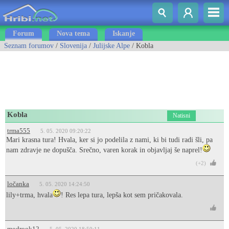
Forum
Nova tema
Iskanje
Seznam forumov
/
Slovenija
/
Julijske Alpe
/ Kobla
Kobla
Natisni
trma555
5. 05. 2020 09:20:22
Mari krasna tura! Hvala, ker si jo podelila z nami, ki bi tudi radi šli, pa
nam zdravje ne dopušča. Srečno, varen korak in objavljaj še naprel!
(+2)
ločanka
5. 05. 2020 14:24:50
lily+trma, hvala
! Res lepa tura, lepša kot sem pričakovala.
modrook12