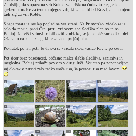
Z mislijo, da stopava na vrh Koble sva prišla na čudovito razgleden
greben in malce za tem na njegov vrh, ki pa naj bi bil Krevl, a je na njem
tudi žig za vrh Koble.
S tega mesta je res lep pogled na vse strani. Na Primorsko, videlo se je
celo do morja, proti Črni prsti, vrhovom nad Soriško planino in na
Bohinj. Najvišji vrhovi so bili oviti v oblake, se je pa občasno odkril del
Očaka in na njem sneg, ki je zapadel prejšnji dan.
Povratek po isti poti, le da sva se vračala skozi vasico Ravne po cesti.
Pot sicer brez posebnosti, občasno malce slabše sledljiva, zanimiva in
razgledna. Bohinj prikaže povsem v drugi luči. Verjetno pa neponovljiva,
saj človek v naravi zelo redko sreča risa, še posebej risa med lovom.
1
2
3
4
5
6
7
8
9
10
11
12