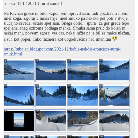
sobota, 11.12.2021 ( turni smuk )
Na Ravnah gneče ni bilo, vzpon sem opravil sam, tudi pozdraviti nisem
imel koga. Zgoraj v hišici trije, med smuko pa nekako pol poti v dvoje,
slučajno seveda, ostalo spet sam. Snega obilo, "špura" za gor grede lepo
speljana, sneg oziroma podlaga mehka. Smuka sama pršič do kolen in
nekaj manj, povsem zgoraj ves čas, nekaj nižje pa je bil že malce uležan,
a suh kot poper. Tako razmera kot dogodivščina nad imenitna
https://tubojan.blogspot.com/2021/12/kobla-nekdaj-smucisce-turni-
smuk.html
1
2
3
4
5
6
7
8
9
10
11
12
13
14
15
16