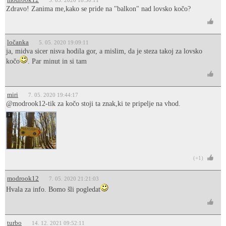
5. 05. 2020 18:50:11
Zdravo! Zanima me,kako se pride na "balkon" nad lovsko kočo?
ločanka
5. 05. 2020 19:09:11
ja, midva sicer nisva hodila gor, a mislim, da je steza takoj za lovsko
kočo
. Par minut in si tam
miri
7. 05. 2020 19:44:17
@modrook12-tik za kočo stoji ta znak,ki te pripelje na vhod.
1
(+1)
modrook12
7. 05. 2020 21:21:03
Hvala za info. Bomo šli pogledat
turbo
14. 12. 2021 09:52:11