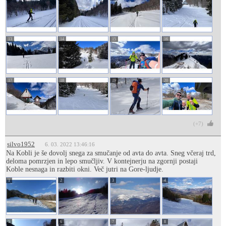
13
14
15
16
17
18
19
20
(+7)
silvo1952
6. 03. 2022 13:46:16
Na Kobli je še dovolj snega za smučanje od avta do avta. Sneg včeraj trd,
deloma pomrzjen in lepo smučljiv. V kontejnerju na zgornji postaji
Koble nesnaga in razbiti okni. Več jutri na Gore-ljudje.
1
2
3
4
5
6
7
8