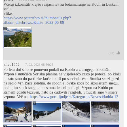
Včeraj izkoristili krajšo razjasnitev za botaniziranje na Kobli in Baškem
sedlu.
Slike:
https://www.petersfoto.si/thumbnails.php?
album=datebrowse&date=2022-06-09
1
(+3)
silvo1952
7. 03. 2023 08:56:25
Po letu dni smo se ponovno podali na Koblo a z drugega izhodišča.
Vzpon s smučišča Soriška planina na višjeležečo cesto je potekal po kloži
in zato smo do pastirske koče hodili po servisni cesti. Smuka skozi gozd
na sedlo Vrh Bače solidna, do spodnje lovske koče po skorjastem snegu,
pod njim sipek sneg na mestoma ledeni podlagi. Vzpon na Koblo po
strmem gozdu težaven, nato pa čudoviti razgledi. Smučali smo v smeri
vzpona. Več na:
https://www.gore-ljudje.si/Kategorije/Novosti/kobla-12
1
2
3
4
5
6
7
8