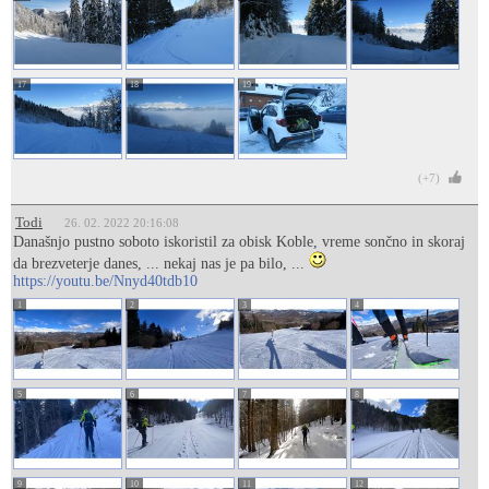
17
18
19
(+7)
Todi
26. 02. 2022 20:16:08
Današnjo pustno soboto iskoristil za obisk Koble, vreme sončno in skoraj
da brezveterje danes, ... nekaj nas je pa bilo, ...
https://youtu.be/Nnyd40tdb10
1
2
3
4
5
6
7
8
9
10
11
12