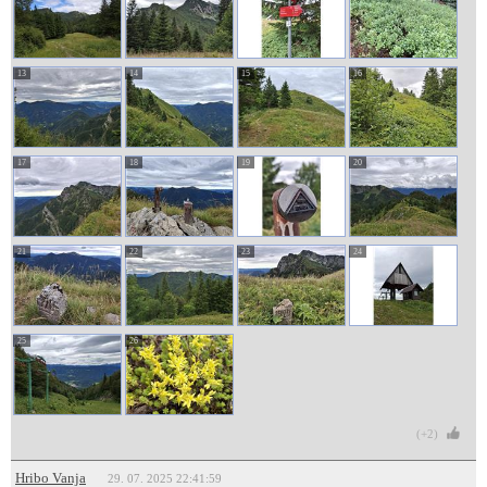
13
14
15
16
17
18
19
20
21
22
23
24
25
26
(+2)
Hribo Vanja
29. 07. 2025 22:41:59