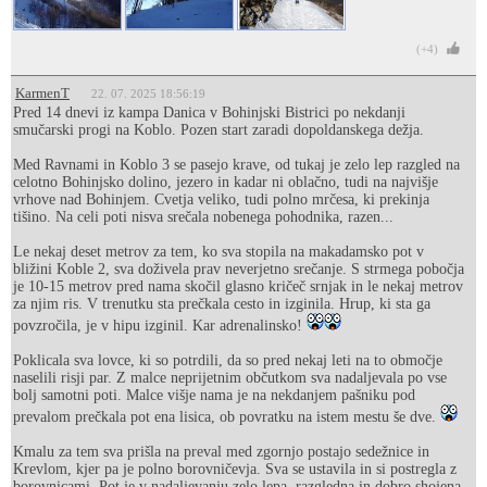
(+4)
KarmenT
22. 07. 2025 18:56:19
Pred 14 dnevi iz kampa Danica v Bohinjski Bistrici po nekdanji
smučarski progi na Koblo. Pozen start zaradi dopoldanskega dežja.
Med Ravnami in Koblo 3 se pasejo krave, od tukaj je zelo lep razgled na
celotno Bohinjsko dolino, jezero in kadar ni oblačno, tudi na najvišje
vrhove nad Bohinjem. Cvetja veliko, tudi polno mrčesa, ki prekinja
tišino. Na celi poti nisva srečala nobenega pohodnika, razen...
Le nekaj deset metrov za tem, ko sva stopila na makadamsko pot v
bližini Koble 2, sva doživela prav neverjetno srečanje. S strmega pobočja
je 10-15 metrov pred nama skočil glasno kričeč srnjak in le nekaj metrov
za njim ris. V trenutku sta prečkala cesto in izginila. Hrup, ki sta ga
povzročila, je v hipu izginil. Kar adrenalinsko!
Poklicala sva lovce, ki so potrdili, da so pred nekaj leti na to območje
naselili risji par. Z malce neprijetnim občutkom sva nadaljevala po vse
bolj samotni poti. Malce višje nama je na nekdanjem pašniku pod
prevalom prečkala pot ena lisica, ob povratku na istem mestu še dve.
Kmalu za tem sva prišla na preval med zgornjo postajo sedežnice in
Krevlom, kjer pa je polno borovničevja. Sva se ustavila in si postregla z
borovnicami. Pot je v nadaljevanju zelo lepa, razgledna in dobro shojena.