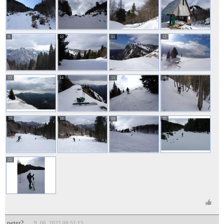
9
10
11
12
13
14
15
16
17
18
19
20
21
peter2
9. 06. 2022 08:51:15