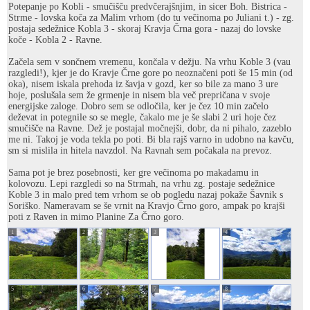
Potepanje po Kobli - smučišču predvčerajšnjim, in sicer Boh. Bistrica -
Strme - lovska koča za Malim vrhom (do tu večinoma po Juliani t.) - zg.
postaja sedežnice Kobla 3 - skoraj Kravja Črna gora - nazaj do lovske
koče - Kobla 2 - Ravne.
Začela sem v sončnem vremenu, končala v dežju. Na vrhu Koble 3 (vau
razgledi!), kjer je do Kravje Črne gore po neoznačeni poti še 15 min (od
oka), nisem iskala prehoda iz šavja v gozd, ker so bile za mano 3 ure
hoje, poslušala sem že grmenje in nisem bla več prepričana v svoje
energijske zaloge. Dobro sem se odločila, ker je čez 10 min začelo
deževat in potegnile so se megle, čakalo me je še slabi 2 uri hoje čez
smučišče na Ravne. Dež je postajal močnejši, dobr, da ni pihalo, zazeblo
me ni. Takoj je voda tekla po poti. Bi bla rajš varno in udobno na kavču,
sm si mislila in hitela navzdol. Na Ravnah sem počakala na prevoz.
Sama pot je brez posebnosti, ker gre večinoma po makadamu in
kolovozu. Lepi razgledi so na Strmah, na vrhu zg. postaje sedežnice
Koble 3 in malo pred tem vrhom se ob pogledu nazaj pokaže Šavnik s
Soriško. Nameravam se še vrnit na Kravjo Črno goro, ampak po krajši
poti z Raven in mimo Planine Za Črno goro.
1
2
3
4
5
6
7
8