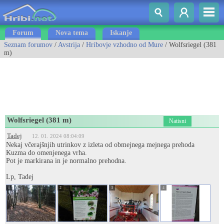
Forum
Nova tema
Iskanje
Seznam forumov
/
Avstrija
/
Hribovje vzhodno od Mure
/ Wolfsriegel (381
m)
Wolfsriegel (381 m)
Natisni
Tadej
12. 01. 2024 08:04:09
Nekaj včerajšnjih utrinkov z izleta od obmejnega mejnega prehoda
Kuzma do omenjenega vrha.
Pot je markirana in je normalno prehodna.
Lp, Tadej
1
2
3
4