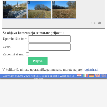
5
6
7
(+1)
Za objavo komentarja se morate prijaviti:
Uporabniško ime:
Geslo:
Zapomni si me:
Prijava
V kolikor še nimate uporabniškega imena se morate najprej
registrirati
.
Copyright © 2006-2026 Hribi.net,
Pogoji uporabe
,
Zasebnost in
piškotki