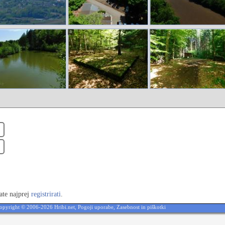
8
9
ate najprej
registrirati
.
opyright © 2006-2026 Hribi.net,
Pogoji uporabe
,
Zasebnost in piškotki