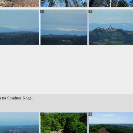
8
9
ta na Stradner Kogel.
3
4