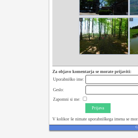
6
7
Za objavo komentarja se morate prijaviti:
Uporabniško ime:
Geslo:
Zapomni si me:
Prijava
V kolikor še nimate uporabniškega imena se mor
C