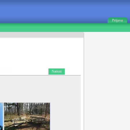
Prijava
Natisni
5