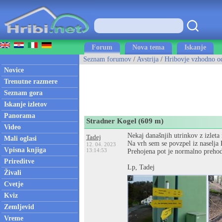
Forum
Nova tema
Iskanje
Seznam forumov
/
Avstrija
/
Hribovje vzhodno o
Novice
Trenutne razmere
Seznam gora
Iskanje izletov
Panorama
Stradner Kogel (609 m)
Video
Nekaj današnjih utrinkov z izleta
Tadej
Mali oglasi
Na vrh sem se povzpel iz naselja
12. 04. 2023
Vpisna knjiga
13:14:53
Prehojena pot je normalno preho
Prireditve
Lp, Tadej
Živali
1
2
Cvetje
Kviz
Zemljevid
Vreme