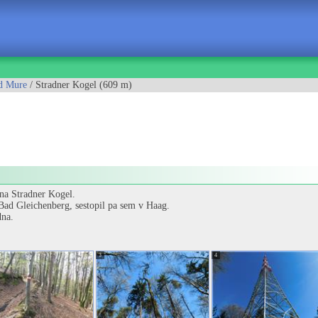
d Mure
/ Stradner Kogel (609 m)
 na Stradner Kogel.
 Bad Gleichenberg, sestopil pa sem v Haag.
dna.
3
4