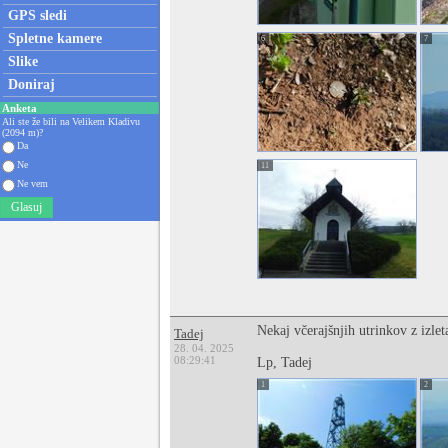
GPS sledi
Spletne kamere
6
7
Slike
Doniraj
Anketa
Ali ste že bili na Velikem Kladivu
(2094 m)?
Da
Ne
11
Ne vem
Glasuj
Nekaj včerajšnjih utrinkov z izle
Tadej
28. 04. 2025
08:29:41
Lp, Tadej
1
2