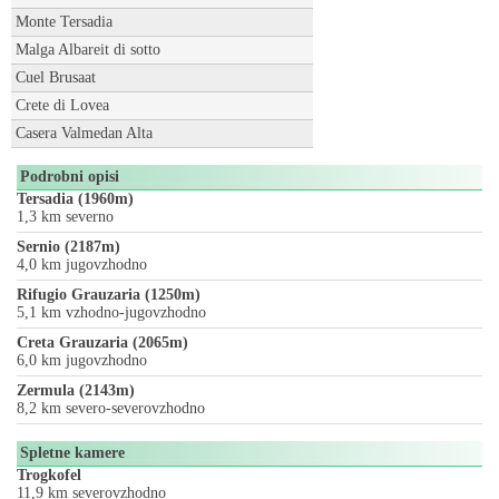
Monte Tersadia
Malga Albareit di sotto
Cuel Brusaat
Crete di Lovea
Casera Valmedan Alta
Podrobni opisi
Tersadia (1960m)
1,3 km severno
Sernio (2187m)
4,0 km jugovzhodno
Rifugio Grauzaria (1250m)
5,1 km vzhodno-jugovzhodno
Creta Grauzaria (2065m)
6,0 km jugovzhodno
Zermula (2143m)
8,2 km severo-severovzhodno
Spletne kamere
Trogkofel
11,9 km severovzhodno