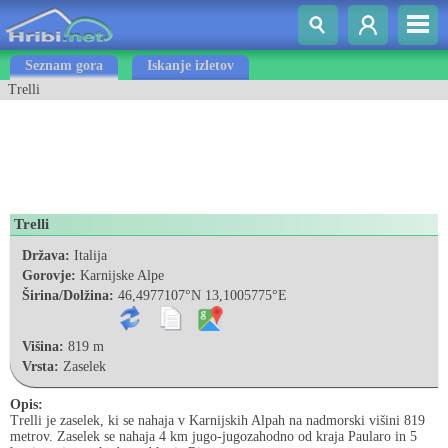
Seznam gora
Iskanje izletov
Trelli
Trelli
Država:
Italija
Gorovje:
Karnijske Alpe
Širina/Dolžina:
46,4977107°N 13,1005775°E
Višina:
819 m
Vrsta:
Zaselek
Opis:
Trelli je zaselek, ki se nahaja v Karnijskih Alpah na nadmorski višini 819
metrov. Zaselek se nahaja 4 km jugo-jugozahodno od kraja Paularo in 5