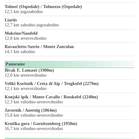
Tolmeč (Ospedale) / Tolmezzo (Ospedale)
12,5 km jugozahodno
Liariis
12,7 km zahodno-jugozahodno
Mokrine/Nassfeld
12,8 km severovzhodno
Ravascletto-Sutrio / Monte Zoncolan
14,1 km zahodno
Panorame
Bivak E. Lomasti (1900m)
12,0 km severovzhodno
Veliki Koritnik / Creta di Aip / Trogkofel (2279m)
12,1 km severovzhodno
Konjski špik / Monte Cavallo / Rosskofel (2240m)
12,3 km vzhodno-severovzhodno
Javornik / Auernig (1864m)
15,8 km vzhodno-severovzhodno
Krniška gora / Garnitzenberg (1950m)
16,7 km vzhodno-severovzhodno