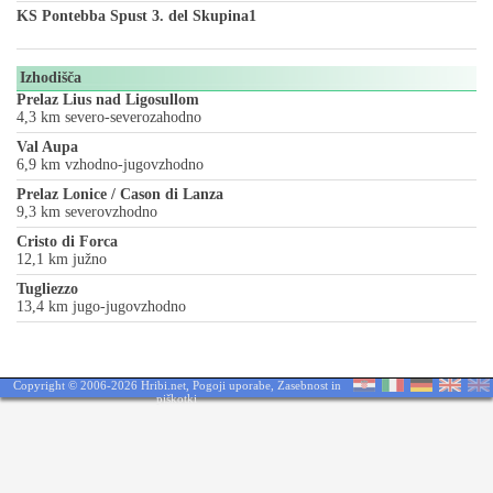
KS Pontebba Spust 3. del Skupina1
Izhodišča
Prelaz Lius nad Ligosullom
4,3 km severo-severozahodno
Val Aupa
6,9 km vzhodno-jugovzhodno
Prelaz Lonice / Cason di Lanza
9,3 km severovzhodno
Cristo di Forca
12,1 km južno
Tugliezzo
13,4 km jugo-jugovzhodno
Copyright © 2006-2026 Hribi.net,
Pogoji uporabe
,
Zasebnost in
piškotki