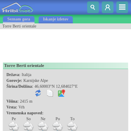
Seznam gora
Iskanje izletov
Torre Berti orientale
Torre Berti orientale
Država:
Italija
Gorovje:
Karnijske Alpe
Širina/Dolžina:
46,60003°N 12,684027°E
Višina:
2415 m
Vrsta:
Vrh
Vremenska napoved:
Pe
So
Ne
Po
To