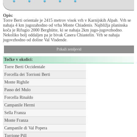
Opis:
Torre Berti orientale je 2415 metrov visok vrh v Karnijskih Alpah. Vrh se
nahaja 4 km jugozahodno od vrha Monte Chiadenis. Najbližja planinska
koča je Rifugio 2000 Berghütte, ki se nahaja 2km jugo-jugovzhodno.
Nekoliko bolj oddaljen pa je bivak Casera Chiastelin. Vrh se nahaja
jugovzhodno od doline Val Visdende.
Prikaži zemljevid
Točke v okolici:
Torre Berti Occidentale
Forcella dei Torrioni Berti
Monte Righile
Passo del Mulo
Forcella Rinaldo
Campanile Hermi
Sella Franza
Monte Franza
Campanile di Val Popera
Torrione Pill