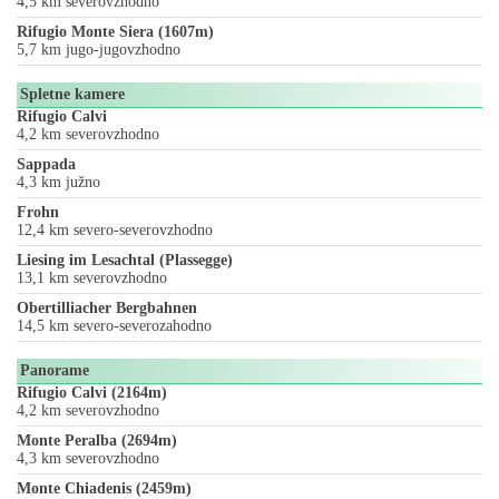
4,5 km severovzhodno
Rifugio Monte Siera (1607m)
5,7 km jugo-jugovzhodno
Spletne kamere
Rifugio Calvi
4,2 km severovzhodno
Sappada
4,3 km južno
Frohn
12,4 km severo-severovzhodno
Liesing im Lesachtal (Plassegge)
13,1 km severovzhodno
Obertilliacher Bergbahnen
14,5 km severo-severozahodno
Panorame
Rifugio Calvi (2164m)
4,2 km severovzhodno
Monte Peralba (2694m)
4,3 km severovzhodno
Monte Chiadenis (2459m)