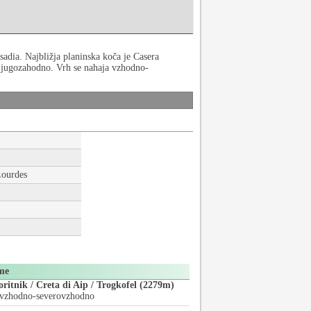
adia. Najbližja planinska koča je Casera
o-jugozahodno. Vrh se nahaja vzhodno-
Lourdes
me
oritnik / Creta di Aip / Trogkofel (2279m)
vzhodno-severovzhodno