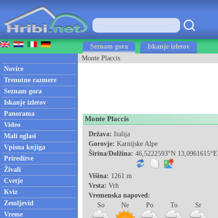
Seznam gora
Iskanje izletov
Monte Placcis
Novice
Trenutne razmere
Seznam gora
Iskanje izletov
Panorama
Monte Placcis
Video
Država:
Italija
Mali oglasi
Gorovje:
Karnijske Alpe
Vpisna knjiga
Širina/Dolžina:
46,5222593°N 13,0961615°E
Prireditve
Živali
Višina:
1261 m
Cvetje
Vrsta:
Vrh
Kviz
Vremenska napoved:
Zemljevid
So
Ne
Po
To
Sr
Vreme