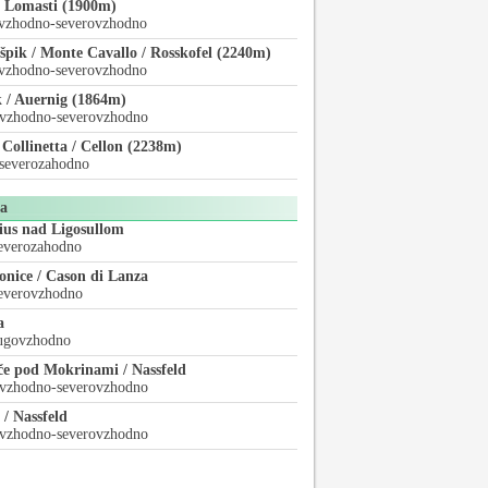
. Lomasti (1900m)
vzhodno-severovzhodno
špik / Monte Cavallo / Rosskofel (2240m)
vzhodno-severovzhodno
 / Auernig (1864m)
vzhodno-severovzhodno
 Collinetta / Cellon (2238m)
severozahodno
ča
ius nad Ligosullom
everozahodno
onice / Cason di Lanza
everovzhodno
a
ugovzhodno
če pod Mokrinami / Nassfeld
vzhodno-severovzhodno
/ Nassfeld
vzhodno-severovzhodno