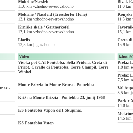
Mokrine/Nassfeld
Bivak E
11,6 km vzhodno-severovzhodno
11,0 km 
Mokrine / Nassfeld (Tressdorfer Höhe)
Konjski 
13,1 km vzhodno-severovzhodno
11,5 km 
Krniške skale / Gartnerkofel
Javornik
13,1 km vzhodno-severovzhodno
15,1 km 
Liariis
Creta di
13,8 km jugozahodno
15,9 km 
Video
Izhodiš
Visoka pot CAI Pontebba. Sella Pridola, Creta di
Prelaz L
Pricot, Cavallo di Pontebba, Torre Clampil, Torre
1,8 km s
Winkel
Prelaz L
7,5 km s
Monte Brizzia in Monte Bruca - Pontebba
anaz -
Val Aup
8,5 km j
Križ na Monte Brizzia | Pontebba 23. junij 1968
Parkiriš
14,0 km 
KS Pontebba Vzpon del1 Skupina1
Mokrine 
14,5 km 
KS Pontebba Vstop