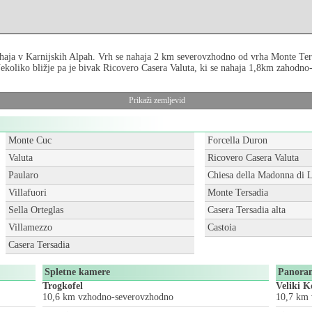
ahaja v Karnijskih Alpah. Vrh se nahaja 2 km severovzhodno od vrha Monte Ters
koliko bližje pa je bivak Ricovero Casera Valuta, ki se nahaja 1,8km zahodn
Prikaži zemljevid
Monte Cuc
Forcella Duron
Valuta
Ricovero Casera Valuta
Paularo
Chiesa della Madonna di 
Villafuori
Monte Tersadia
Sella Orteglas
Casera Tersadia alta
Villamezzo
Castoia
Casera Tersadia
Spletne kamere
Panora
Trogkofel
Veliki K
10,6 km vzhodno-severovzhodno
10,7 km 