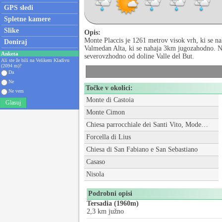
GPS sledi
Spletne kamere
Slike
Opis:
Monte Placcis je 1261 metrov visok vrh, ki se n
Doniraj
Valmedan Alta, ki se nahaja 3km jugozahodno. Ne
Anketa
severovzhodno od doline Valle del But.
Ali ste že bili na Velikem Kladivu
(2094 m)?
Da
Ne
Točke v okolici:
Ne vem
Monte di Castoia
Glasuj
Monte Cimon
Chiesa parrocchiale dei Santi Vito, Modesto e Crescenzia
Forcella di Lius
Chiesa di San Fabiano e San Sebastiano
Casaso
Nisola
Podrobni opisi
Tersadia (1960m)
2,3 km južno