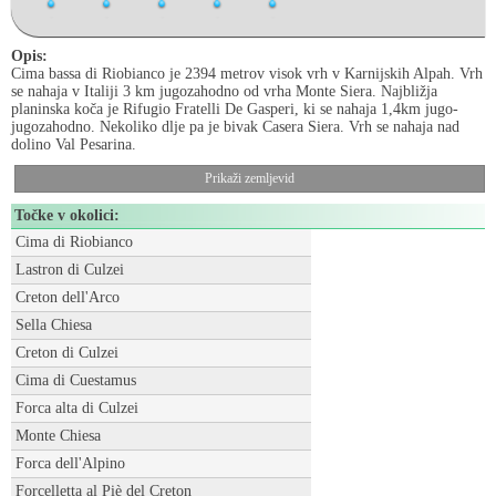
Opis:
Cima bassa di Riobianco je 2394 metrov visok vrh v Karnijskih Alpah. Vrh
se nahaja v Italiji 3 km jugozahodno od vrha Monte Siera. Najbližja
planinska koča je Rifugio Fratelli De Gasperi, ki se nahaja 1,4km jugo-
jugozahodno. Nekoliko dlje pa je bivak Casera Siera. Vrh se nahaja nad
dolino Val Pesarina.
Prikaži zemljevid
Točke v okolici:
Cima di Riobianco
Lastron di Culzei
Creton dell'Arco
Sella Chiesa
Creton di Culzei
Cima di Cuestamus
Forca alta di Culzei
Monte Chiesa
Forca dell'Alpino
Forcelletta al Piè del Creton