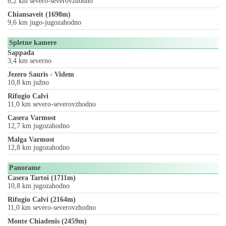
8,2 km severo-severovzhodno
Chiansaveit (1698m)
9,6 km jugo-jugozahodno
Spletne kamere
Sappada
3,4 km severno
Jezero Sauris - Videm
10,8 km južno
Rifugio Calvi
11,0 km severo-severovzhodno
Casera Varmost
12,7 km jugozahodno
Malga Varmost
12,8 km jugozahodno
Panorame
Casera Tartoi (1711m)
10,8 km jugozahodno
Rifugio Calvi (2164m)
11,0 km severo-severovzhodno
Monte Chiadenis (2459m)