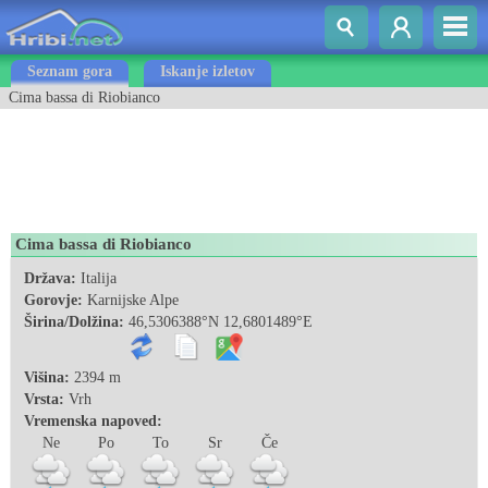
Seznam gora
Iskanje izletov
Cima bassa di Riobianco
Cima bassa di Riobianco
Država:
Italija
Gorovje:
Karnijske Alpe
Širina/Dolžina:
46,5306388°N 12,6801489°E
Višina:
2394 m
Vrsta:
Vrh
Vremenska napoved:
Ne
Po
To
Sr
Če