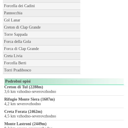
Forcella dei Cadini
Pannocchia
Col Lanar
Creton di Clap Grande
Torre Sappada
Forca della Gola
Forca di Clap Grande
Creta Livia
Forcella Berti
Torri Pradibosco
Podrobni opisi
Creton di Tul (2288m)
3,6 km vzhodno-severovzhodno
Rifugio Monte Siera (1607m)
4,2 km severovzhodno
Creta Forata (2462m)
4,5 km vzhodno-severovzhodno
Monte Lastroni (2449m)