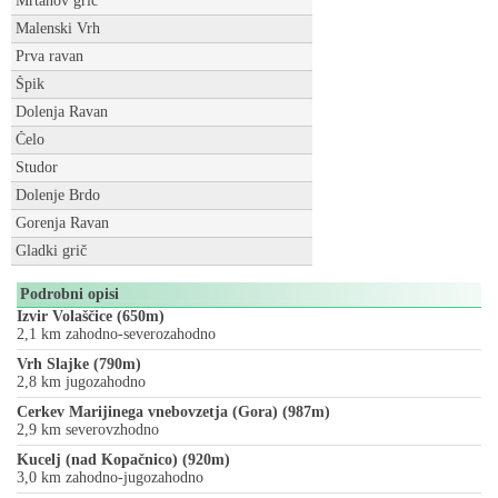
Mrtanov grič
Malenski Vrh
Prva ravan
Špik
Dolenja Ravan
Čelo
Studor
Dolenje Brdo
Gorenja Ravan
Gladki grič
Podrobni opisi
Izvir Volaščice (650m)
2,1 km zahodno-severozahodno
Vrh Slajke (790m)
2,8 km jugozahodno
Cerkev Marijinega vnebovzetja (Gora) (987m)
2,9 km severovzhodno
Kucelj (nad Kopačnico) (920m)
3,0 km zahodno-jugozahodno