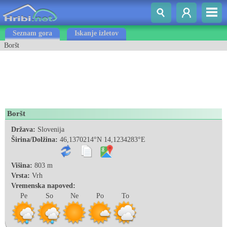
Seznam gora
Iskanje izletov
Boršt
Boršt
Država:
Slovenija
Širina/Dolžina:
46,1370214°N 14,1234283°E
Višina:
803 m
Vrsta:
Vrh
Vremenska napoved:
Pe
So
Ne
Po
To