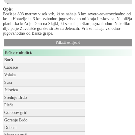
Opis:
Boršt je 803 metrov visok vrh, ki se nahaja 3 km severo-severovzhodno od
kraja Hotavlje in 3 km vzhodno-jugovzhodno od kraja Leskovica. Najbližja
planinska koča je Dom na Slajki, ki se nahaja 3km jugozahodno. Nekoliko
dlje pa je Zavetišče gorske straže na Jelencih. Vrh se nahaja vzhodno-
jugovzhodno od Baške grape.
Prikaži zemljevid
Točke v okolici:
Boršt
Čabrače
Volaka
Suša
Jelovica
Srednje Brdo
Pleče
Golobov grič
Gorenje Brdo
Dobeni