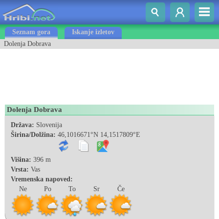
Seznam gora
Iskanje izletov
Dolenja Dobrava
Dolenja Dobrava
Država:
Slovenija
Širina/Dolžina:
46,1016671°N 14,1517809°E
Višina:
396 m
Vrsta:
Vas
Vremenska napoved:
Ne
Po
To
Sr
Če