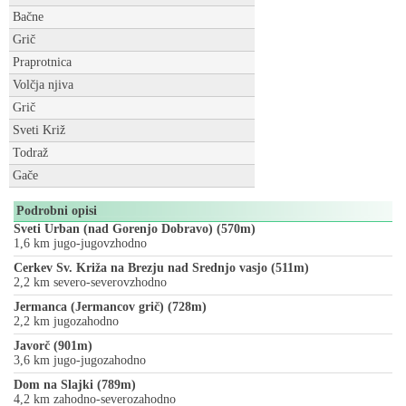
Bačne
Grič
Praprotnica
Volčja njiva
Grič
Sveti Križ
Todraž
Gače
Podrobni opisi
Sveti Urban (nad Gorenjo Dobravo) (570m)
1,6 km jugo-jugovzhodno
Cerkev Sv. Križa na Brezju nad Srednjo vasjo (511m)
2,2 km severo-severovzhodno
Jermanca (Jermancov grič) (728m)
2,2 km jugozahodno
Javorč (901m)
3,6 km jugo-jugozahodno
Dom na Slajki (789m)
4,2 km zahodno-severozahodno