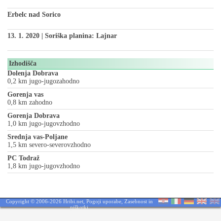
Erbelc nad Sorico
13. 1. 2020 | Soriška planina: Lajnar
Izhodišča
Dolenja Dobrava
0,2 km jugo-jugozahodno
Gorenja vas
0,8 km zahodno
Gorenja Dobrava
1,0 km jugo-jugovzhodno
Srednja vas-Poljane
1,5 km severo-severovzhodno
PC Todraž
1,8 km jugo-jugovzhodno
Copyright © 2006-2026 Hribi.net,
Pogoji uporabe
,
Zasebnost in
piškotki