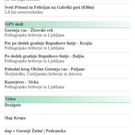
Sveti Primož in Felicijan na Gabrški gori (830m)
5,8 km severovzhodno
GPS sledi
Gorenja vas - Žirovski vrh
Polhograjsko hribovje in Ljubljana
Pot po sledeh gradnje Rupnikove linije - Krajša
Polhograjsko hribovje in Ljubljana
Po sledeh gradnje Rupnikove linije - Daljša
Polhograjsko hribovje in Ljubljana
Pohodni krog Občine Gorenja vas - Poljane
Škofjeloško, Cerkljansko hribovje in Jelovica
Razorjevec - Sivka
Polhograjsko hribovje in Ljubljana
Video
Dražgoše
Slap Kropa
slap v Gorenji Žetini | Podrancka