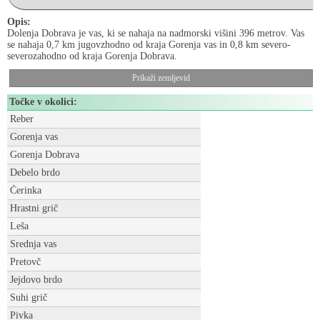
Opis:
Dolenja Dobrava je vas, ki se nahaja na nadmorski višini 396 metrov. Vas
se nahaja 0,7 km jugovzhodno od kraja Gorenja vas in 0,8 km severo-
severozahodno od kraja Gorenja Dobrava.
Prikaži zemljevid
Točke v okolici:
Reber
Gorenja vas
Gorenja Dobrava
Debelo brdo
Čerinka
Hrastni grič
Leša
Srednja vas
Pretovč
Jejdovo brdo
Suhi grič
Pivka