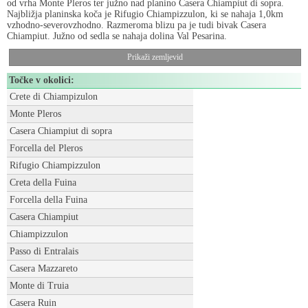
od vrha Monte Pleros ter južno nad planino Casera Chiampiut di sopra.
Najbližja planinska koča je Rifugio Chiampizzulon, ki se nahaja 1,0km
vzhodno-severovzhodno. Razmeroma blizu pa je tudi bivak Casera
Chiampiut. Južno od sedla se nahaja dolina Val Pesarina.
Prikaži zemljevid
Točke v okolici:
Crete di Chiampizulon
Monte Pleros
Casera Chiampiut di sopra
Forcella del Pleros
Rifugio Chiampizzulon
Creta della Fuina
Forcella della Fuina
Casera Chiampiut
Chiampizzulon
Passo di Entralais
Casera Mazzareto
Monte di Truia
Casera Ruin