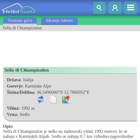
Seznam gora
Iskanje izletov
Sella di Chiampizulon
Sella di Chiampizulon
Država:
Italija
Gorovje:
Karnijske Alpe
Širina/Dolžina:
46,5496006°N 12,7866952°E
Višina:
1992 m
Vrsta:
Sedlo
Opis:
Sella di Chiampizulon je sedlo na nadmorski višini 1992 metrov, ki se
nahaja v Karnijskih Alpah. Sedlo se nahaja 0,7 km vzhodno-jugovzhodno