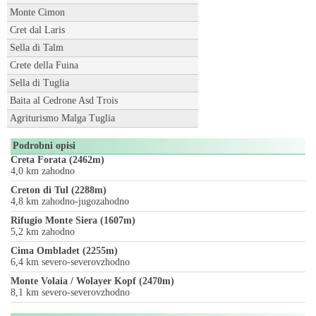
Monte Cimon
Cret dal Laris
Sella di Talm
Crete della Fuina
Sella di Tuglia
Baita al Cedrone Asd Trois
Agriturismo Malga Tuglia
Podrobni opisi
Creta Forata (2462m)
4,0 km zahodno
Creton di Tul (2288m)
4,8 km zahodno-jugozahodno
Rifugio Monte Siera (1607m)
5,2 km zahodno
Cima Ombladet (2255m)
6,4 km severo-severovzhodno
Monte Volaia / Wolayer Kopf (2470m)
8,1 km severo-severovzhodno