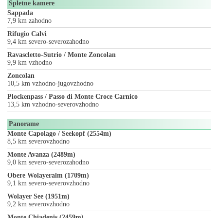
Spletne kamere
Sappada
7,9 km zahodno
Rifugio Calvi
9,4 km severo-severozahodno
Ravascletto-Sutrio / Monte Zoncolan
9,9 km vzhodno
Zoncolan
10,5 km vzhodno-jugovzhodno
Plockenpass / Passo di Monte Croce Carnico
13,5 km vzhodno-severovzhodno
Panorame
Monte Capolago / Seekopf (2554m)
8,5 km severovzhodno
Monte Avanza (2489m)
9,0 km severo-severozahodno
Obere Wolayeralm (1709m)
9,1 km severo-severovzhodno
Wolayer See (1951m)
9,2 km severovzhodno
Monte Chiadenis (2459m)