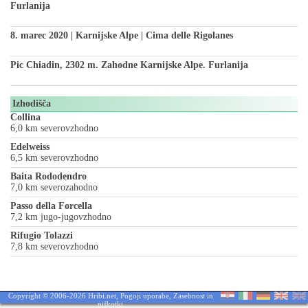
Furlanija
8. marec 2020 | Karnijske Alpe | Cima delle Rigolanes
Pic Chiadin, 2302 m. Zahodne Karnijske Alpe. Furlanija
Izhodišča
Collina
6,0 km severovzhodno
Edelweiss
6,5 km severovzhodno
Baita Rododendro
7,0 km severozahodno
Passo della Forcella
7,2 km jugo-jugovzhodno
Rifugio Tolazzi
7,8 km severovzhodno
Copyright © 2006-2026 Hribi.net,
Pogoji uporabe
,
Zasebnost in
piškotki