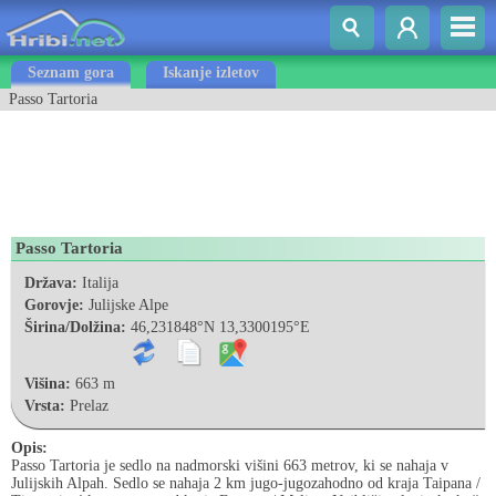
Seznam gora
Iskanje izletov
Passo Tartoria
Passo Tartoria
Država:
Italija
Gorovje:
Julijske Alpe
Širina/Dolžina:
46,231848°N 13,3300195°E
Višina:
663 m
Vrsta:
Prelaz
Opis:
Passo Tartoria je sedlo na nadmorski višini 663 metrov, ki se nahaja v
Julijskih Alpah. Sedlo se nahaja 2 km jugo-jugozahodno od kraja Taipana /