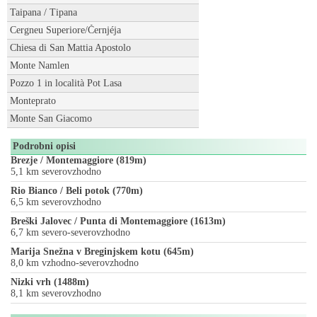
Taipana / Tipana
Cergneu Superiore/Černjéja
Chiesa di San Mattia Apostolo
Monte Namlen
Pozzo 1 in località Pot Lasa
Monteprato
Monte San Giacomo
Podrobni opisi
Brezje / Montemaggiore (819m)
5,1 km severovzhodno
Rio Bianco / Beli potok (770m)
6,5 km severovzhodno
Breški Jalovec / Punta di Montemaggiore (1613m)
6,7 km severo-severovzhodno
Marija Snežna v Breginjskem kotu (645m)
8,0 km vzhodno-severovzhodno
Nizki vrh (1488m)
8,1 km severovzhodno