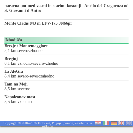
naravna pot med vasmi in starimi kostanji | Anello del Craguenza od
S. Giovanni d'Antro
Monte Cladis 843 m I/FV-173 JN66pf
Izhodišča
Brezje / Montemaggiore
5,1 km severovzhodno
Breginj
8,1 km vzhodno-severovzhodno
La AleGra
8,4 km severo-severozahodno
Tam na Meji
8,5 km severno
Napoleonov most
8,5 km vzhodno
Copyright © 2006-2026 Hribi.net,
Pogoji uporabe
,
Zasebnost in
piškotki