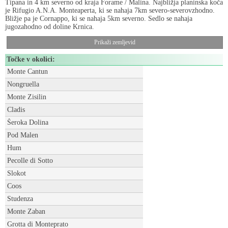
Tipana in 4 km severno od kraja Forame / Malina. Najbližja planinska koča
je Rifugio A.N.A. Monteaperta, ki se nahaja 7km severo-severovzhodno.
Bližje pa je Cornappo, ki se nahaja 5km severno. Sedlo se nahaja
jugozahodno od doline Krnica.
Prikaži zemljevid
Točke v okolici:
Monte Cantun
Nongruella
Monte Zisilin
Cladis
Šeroka Dolina
Pod Malen
Hum
Pecolle di Sotto
Slokot
Coos
Studenza
Monte Zaban
Grotta di Monteprato