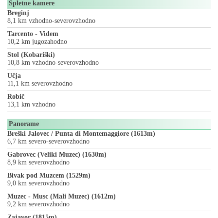
Spletne kamere
Breginj
8,1 km vzhodno-severovzhodno
Tarcento - Videm
10,2 km jugozahodno
Stol (Kobariški)
10,8 km vzhodno-severovzhodno
Učja
11,1 km severovzhodno
Robič
13,1 km vzhodno
Panorame
Breški Jalovec / Punta di Montemaggiore (1613m)
6,7 km severo-severovzhodno
Gabrovec (Veliki Muzec) (1630m)
8,9 km severovzhodno
Bivak pod Muzcem (1529m)
9,0 km severovzhodno
Muzec - Musc (Mali Muzec) (1612m)
9,2 km severovzhodno
Zajavor (1815m)