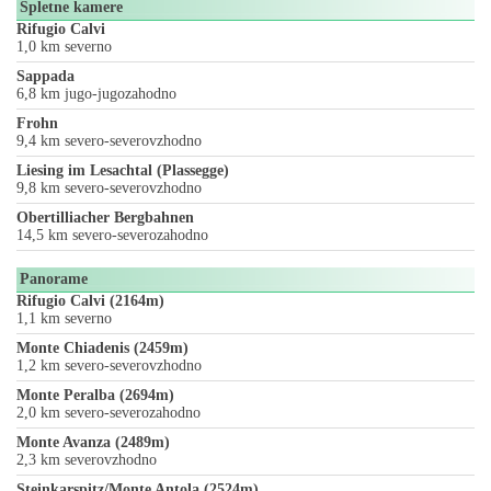
Spletne kamere
Rifugio Calvi
1,0 km severno
Sappada
6,8 km jugo-jugozahodno
Frohn
9,4 km severo-severovzhodno
Liesing im Lesachtal (Plassegge)
9,8 km severo-severovzhodno
Obertilliacher Bergbahnen
14,5 km severo-severozahodno
Panorame
Rifugio Calvi (2164m)
1,1 km severno
Monte Chiadenis (2459m)
1,2 km severo-severovzhodno
Monte Peralba (2694m)
2,0 km severo-severozahodno
Monte Avanza (2489m)
2,3 km severovzhodno
Steinkarspitz/Monte Antola (2524m)