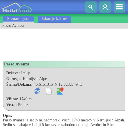
Seznam gora
Iskanje izletov
Passo Avanza
Passo Avanza
Država:
Italija
Gorovje:
Karnijske Alpe
Širina/Dolžina:
46,6151315°N 12,7282749°E
Višina:
1740 m
Vrsta:
Prelaz
Opis:
Passo Avanza je sedlo na nadmorski višini 1740 metrov v Karnijskih Alpah.
Sedlo se nahaja v Italiji 5 km severozahodno od kraja Avoltri in 5 km