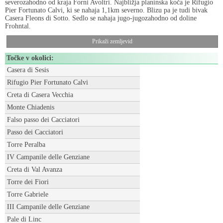
severozahodno od kraja Forni Avoltri. Najbližja planinska koča je Rifugio
Pier Fortunato Calvi, ki se nahaja 1,1km severno. Blizu pa je tudi bivak
Casera Fleons di Sotto. Sedlo se nahaja jugo-jugozahodno od doline
Frohntal.
Prikaži zemljevid
Točke v okolici:
Casera di Sesis
Rifugio Pier Fortunato Calvi
Creta di Casera Vecchia
Monte Chiadenis
Falso passo dei Cacciatori
Passo dei Cacciatori
Torre Peralba
IV Campanile delle Genziane
Creta di Val Avanza
Torre dei Fiori
Torre Gabriele
III Campanile delle Genziane
Pale di Linc