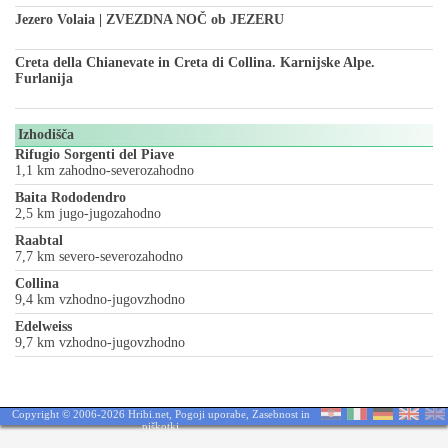
Jezero Volaia | ZVEZDNA NOČ ob JEZERU
Creta della Chianevate in Creta di Collina. Karnijske Alpe.
Furlanija
Izhodišča
Rifugio Sorgenti del Piave
1,1 km zahodno-severozahodno
Baita Rododendro
2,5 km jugo-jugozahodno
Raabtal
7,7 km severo-severozahodno
Collina
9,4 km vzhodno-jugovzhodno
Edelweiss
9,7 km vzhodno-jugovzhodno
Copyright © 2006-2026 Hribi.net,
Pogoji uporabe
,
Zasebnost in
piškotki