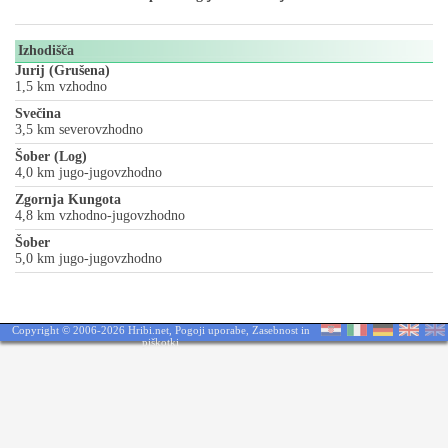
Izhodišča
Jurij (Grušena)
1,5 km vzhodno
Svečina
3,5 km severovzhodno
Šober (Log)
4,0 km jugo-jugovzhodno
Zgornja Kungota
4,8 km vzhodno-jugovzhodno
Šober
5,0 km jugo-jugovzhodno
Copyright © 2006-2026 Hribi.net,
Pogoji uporabe
,
Zasebnost in
piškotki