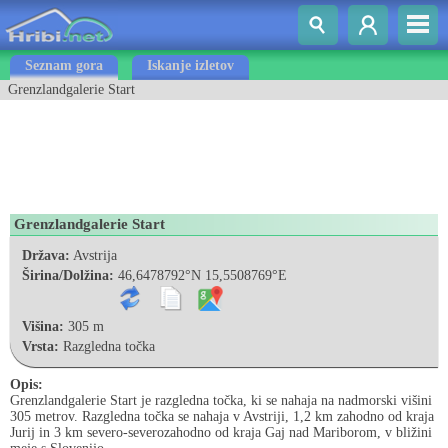
Seznam gora
Iskanje izletov
Grenzlandgalerie Start
Grenzlandgalerie Start
Država:
Avstrija
Širina/Dolžina:
46,6478792°N 15,5508769°E
Višina:
305 m
Vrsta:
Razgledna točka
Opis:
Grenzlandgalerie Start je razgledna točka, ki se nahaja na nadmorski višini
305 metrov. Razgledna točka se nahaja v Avstriji, 1,2 km zahodno od kraja
Jurij in 3 km severo-severozahodno od kraja Gaj nad Mariborom, v bližini