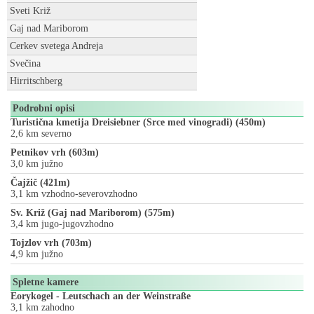
Sveti Križ
Gaj nad Mariborom
Cerkev svetega Andreja
Svečina
Hirritschberg
Podrobni opisi
Turistična kmetija Dreisiebner (Srce med vinogradi) (450m)
2,6 km severno
Petnikov vrh (603m)
3,0 km južno
Čajžič (421m)
3,1 km vzhodno-severovzhodno
Sv. Križ (Gaj nad Mariborom) (575m)
3,4 km jugo-jugovzhodno
Tojzlov vrh (703m)
4,9 km južno
Spletne kamere
Eorykogel - Leutschach an der Weinstraße
3,1 km zahodno