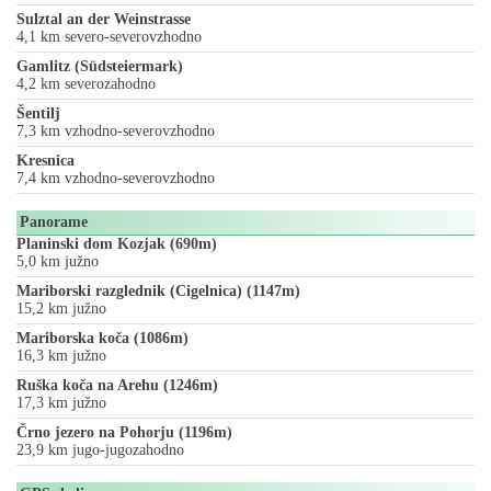
Sulztal an der Weinstrasse
4,1 km severo-severovzhodno
Gamlitz (Südsteiermark)
4,2 km severozahodno
Šentilj
7,3 km vzhodno-severovzhodno
Kresnica
7,4 km vzhodno-severovzhodno
Panorame
Planinski dom Kozjak (690m)
5,0 km južno
Mariborski razglednik (Cigelnica) (1147m)
15,2 km južno
Mariborska koča (1086m)
16,3 km južno
Ruška koča na Arehu (1246m)
17,3 km južno
Črno jezero na Pohorju (1196m)
23,9 km jugo-jugozahodno