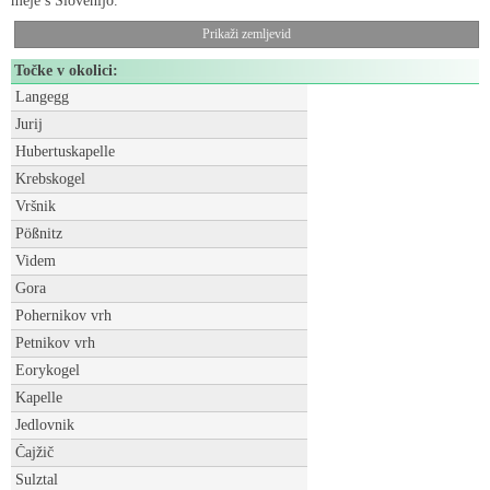
meje s Slovenijo.
Prikaži zemljevid
Točke v okolici:
Langegg
Jurij
Hubertuskapelle
Krebskogel
Vršnik
Pößnitz
Videm
Gora
Pohernikov vrh
Petnikov vrh
Eorykogel
Kapelle
Jedlovnik
Čajžič
Sulztal