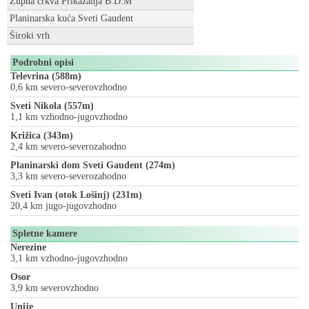
Zupna crkva Prikazanja B.D.M
Planinarska kuća Sveti Gaudent
Široki vrh
Podrobni opisi
Televrina (588m)
0,6 km severo-severovzhodno
Sveti Nikola (557m)
1,1 km vzhodno-jugovzhodno
Križica (343m)
2,4 km severo-severozahodno
Planinarski dom Sveti Gaudent (274m)
3,3 km severo-severozahodno
Sveti Ivan (otok Lošinj) (231m)
20,4 km jugo-jugovzhodno
Spletne kamere
Nerezine
3,1 km vzhodno-jugovzhodno
Osor
3,9 km severovzhodno
Unije