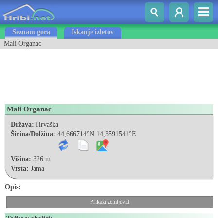
Seznam gora
Iskanje izletov
Mali Organac
Mali Organac
Država:
Hrvaška
Širina/Dolžina:
44,666714°N 14,3591541°E
Višina:
326 m
Vrsta:
Jama
Opis:
Prikaži zemljevid