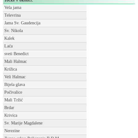
Točke v okolici:
Vela jama
Televrina
Jama Sv. Gaudencija
Sv. Nikola
Kalek
Laća
sveti Benedict
Mali Halmac
Križica
Veli Halmac
Bijela glava
Počivalice
Mali Tržić
Brdar
Krivica
Sv. Marije Magdalene
Nerezine