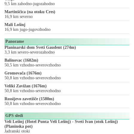
9,5 km zahodno-jugozahodno
Martinšćica (na otoku Cres)
16,9 km severno
Mali Lošinj
16,9 km jugo-jugovzhodno
Panorame
Planinarski dom Sveti Gaudent (274m)
3,3 km severo-severozahodno
Balinovac (1602m)
50,5 km vzhodno-severovzhodno
Gromovača (1676m)
50,8 km vzhodno-severovzhodno
Veliki Zavižan (1676m)
50,8 km vzhodno-severovzhodno
Rossijevo zavetišče (1580m)
50,8 km vzhodno-severovzhodno
GPS sledi
Veli Lošinj (Hotel Punta Veli Lošinj) - Sveti Ivan (otok Lošinj)
(Planinska pot)
Jadranski otoki