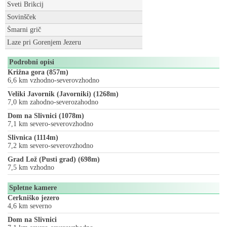
Sveti Brikcij
Sovinšček
Šmarni grič
Laze pri Gorenjem Jezeru
Podrobni opisi
Križna gora (857m)
6,6 km vzhodno-severovzhodno
Veliki Javornik (Javorniki) (1268m)
7,0 km zahodno-severozahodno
Dom na Slivnici (1078m)
7,1 km severo-severovzhodno
Slivnica (1114m)
7,2 km severo-severovzhodno
Grad Lož (Pusti grad) (698m)
7,5 km vzhodno
Spletne kamere
Cerkniško jezero
4,6 km severno
Dom na Slivnici