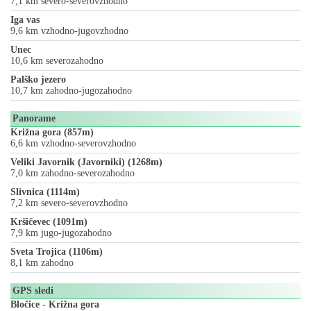
7,1 km severo-severovzhodno
Iga vas
9,6 km vzhodno-jugovzhodno
Unec
10,6 km severozahodno
Palško jezero
10,7 km zahodno-jugozahodno
Panorame
Križna gora (857m)
6,6 km vzhodno-severovzhodno
Veliki Javornik (Javorniki) (1268m)
7,0 km zahodno-severozahodno
Slivnica (1114m)
7,2 km severo-severovzhodno
Kršičevec (1091m)
7,9 km jugo-jugozahodno
Sveta Trojica (1106m)
8,1 km zahodno
GPS sledi
Bločice - Križna gora