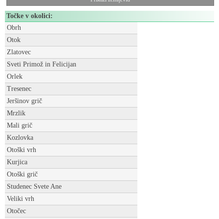
Točke v okolici:
Obrh
Otok
Zlatovec
Sveti Primož in Felicijan
Orlek
Tresenec
Jeršinov grič
Mrzlik
Mali grič
Kozlovka
Otoški vrh
Kurjica
Otoški grič
Studenec Svete Ane
Veliki vrh
Otočec