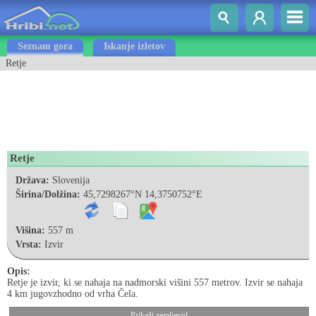
Seznam gora
Iskanje izletov
Retje
Retje
Država:
Slovenija
Širina/Dolžina:
45,7298267°N 14,3750752°E
Višina:
557 m
Vrsta:
Izvir
Opis:
Retje je izvir, ki se nahaja na nadmorski višini 557 metrov. Izvir se nahaja
4 km jugovzhodno od vrha Čela.
Prikaži zemljevid