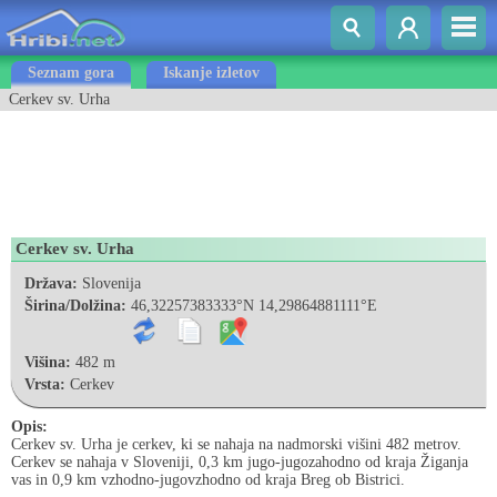
Seznam gora
Iskanje izletov
Cerkev sv. Urha
Cerkev sv. Urha
Država:
Slovenija
Širina/Dolžina:
46,32257383333°N 14,29864881111°E
Višina:
482 m
Vrsta:
Cerkev
Opis:
Cerkev sv. Urha je cerkev, ki se nahaja na nadmorski višini 482 metrov.
Cerkev se nahaja v Sloveniji, 0,3 km jugo-jugozahodno od kraja Žiganja
vas in 0,9 km vzhodno-jugovzhodno od kraja Breg ob Bistrici.