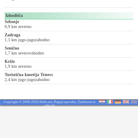
Izhodišča
Sebenje
0,9 km severno
Zadraga
1,1 km jugo-jugozahodno
Senično
1,7 km severovzhodno
Križe
1,9 km severno
Turistična kmetija Trnovc
2,4 km jugo-jugozahodno
Copyright © 2006-2026 Hribi.net,
Pogoji uporabe
,
Zasebnost in
piškotki