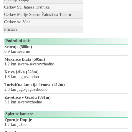
Cerkev Sv. Janeza Krstnika
Cerkev Marije Sedem Žalosti na Taboru
Cerkev sv. Vida
Pristava
Podrobni opisi
Sebenje (500m)
0,9 km severno
Mokrišče Blata (505m)
1,2 km severo-severovzhodno
Kriva jelka (528m)
1,8 km jugovzhodno
Turistična kmetija Trnovc (412m)
2,3 km jugo-jugozahodno
Zavetišče v Gozdu (891m)
3,1 km severovzhodno
Spletne kamere
Zgornje Duplje
1,7 km južno