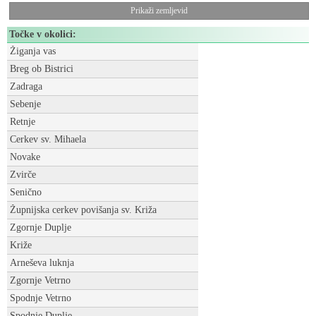
Prikaži zemljevid
Točke v okolici:
Žiganja vas
Breg ob Bistrici
Zadraga
Sebenje
Retnje
Cerkev sv. Mihaela
Novake
Zvirče
Senično
Župnijska cerkev povišanja sv. Križa
Zgornje Duplje
Križe
Arneševa luknja
Zgornje Vetrno
Spodnje Vetrno
Spodnje Duplje