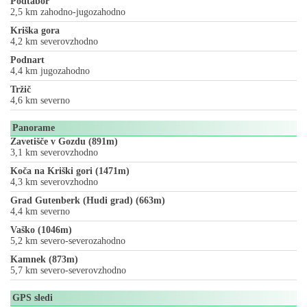
Podtabor
2,5 km zahodno-jugozahodno
Kriška gora
4,2 km severovzhodno
Podnart
4,4 km jugozahodno
Tržič
4,6 km severno
Panorame
Zavetišče v Gozdu (891m)
3,1 km severovzhodno
Koča na Kriški gori (1471m)
4,3 km severovzhodno
Grad Gutenberk (Hudi grad) (663m)
4,4 km severno
Vaško (1046m)
5,2 km severo-severozahodno
Kamnek (873m)
5,7 km severo-severovzhodno
GPS sledi