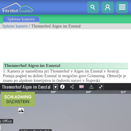
Spletne kamere
Spletne kamere
/ Thonnerhof Aigen im Ennstal
Thonnerhof Aigen im Ennstal
1. Kamera je nameščena pri Thonnerhof v Aigen im Ennstal v Avstriji.
Ponuja pogled na dolino Ennstal in mogočno goro Grimming. Območje je
znano po alpskem kmetijstvu in čudoviti naravi v Štajerski.