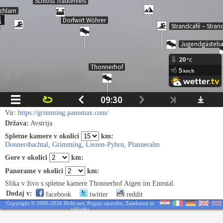
Vir:
https://grimming.panomax.com/
Država:
Avstrija
Spletne kamere v okolici
km:
Donnersbachtal
,
Grimming
,
Liezen-Pyhrn
,
Planneralm
Gore v okolici
km:
Panorame v okolici
km:
Slika v živo s spletne kamere Thonnerhof Aigen im Ennstal.
Dodaj v:
facebook
twitter
reddit
Copyright © 2006-2026 Hribi.net,
Pogoji uporabe
,
Zasebnost in
piškotki