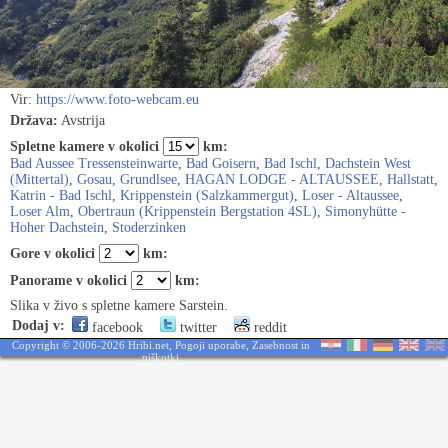
Vir:
https://www.foto-webcam.eu
Država:
Avstrija
Spletne kamere v okolici
km:
Bad Aussee Tressensteinwarte
,
Bad Goisern
,
Bad Ischl
,
Dachstein West
(Mittertal)
,
Gosau
,
Grundlsee
,
HAGAN LODGE - ALTAUSSEE
,
Hallstatt
,
Katrin - Bad Ischl
,
Krippenstein (Salzkammergut)
,
Loser - Altaussee
,
Loser Alm
,
Obertraun (Krippenstein Bergstation 4SL)
,
Simonyhütte -
Hoher Dachstein
,
Stoderzinken
Gore v okolici
km:
Panorame v okolici
km:
Slika v živo s spletne kamere Sarstein.
Dodaj v:
facebook
twitter
reddit
Copyright © 2006-2026 Hribi.net,
Pogoji uporabe
,
Zasebnost in
piškotki