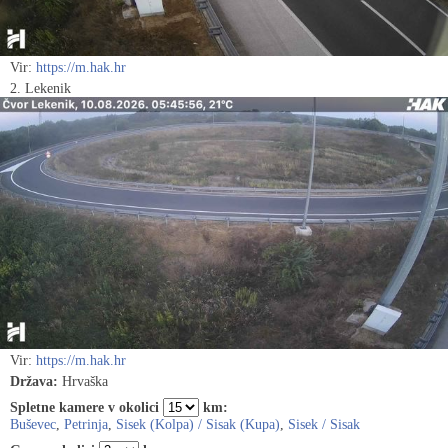
Vir:
https://m.hak.hr
2. Lekenik
Vir:
https://m.hak.hr
Država:
Hrvaška
Spletne kamere v okolici
km:
Buševec
,
Petrinja
,
Sisek (Kolpa) / Sisak (Kupa)
,
Sisek / Sisak