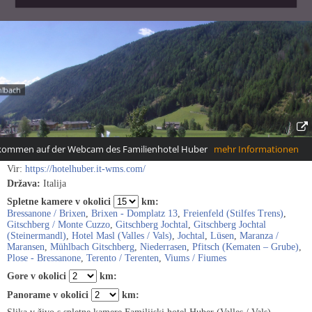
Vir:
https://hotelhuber.it-wms.com/
Država:
Italija
Spletne kamere v okolici
km:
Bressanone / Brixen
,
Brixen - Domplatz 13
,
Freienfeld (Stilfes Trens)
,
Gitschberg / Monte Cuzzo
,
Gitschberg Jochtal
,
Gitschberg Jochtal
(Steinermandl)
,
Hotel Masl (Valles / Vals)
,
Jochtal
,
Lüsen
,
Maranza /
Maransen
,
Mühlbach Gitschberg
,
Niederrasen
,
Pfitsch (Kematen – Grube)
,
Plose - Bressanone
,
Terento / Terenten
,
Viums / Fiumes
Gore v okolici
km:
Panorame v okolici
km: