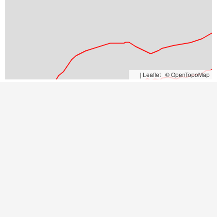
|
Leaflet | © OpenTopoMap
Lahka označena pot
Zahtevna označena pot
Zelo zahtevna označena pot
Neuradno označena pot / nevzdrževana označena pot / opuščena označena pot
Zemljevid se uporablja na lastno odgovornost.
Poti
Dolžina
Zahtevnost
Lovrenc na Pohorju - Sveti Ignacij (Rdeči
6,49
lahka
Breg)
km
označena
pot
Lovrenc na Pohorju - Sveti Ignacij (Rdeči
7,59
lahka
Breg) (mimo Povha in Brabarja)
km
označena
pot