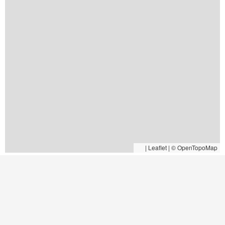
|
Leaflet | © OpenTopoMap
Lahka označena pot
Zahtevna označena pot
Zelo zahtevna označena pot
Neuradno označena pot / nevzdrževana označena pot / opuščena označena pot
Zemljevid se uporablja na lastno odgovornost.
Poti
Dolžina
Zahtevnost