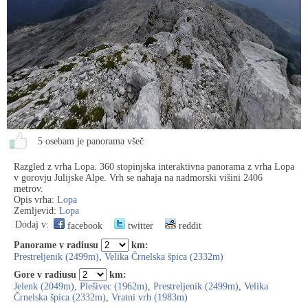
5 osebam je panorama všeč
Razgled z vrha Lopa. 360 stopinjska interaktivna panorama z vrha Lopa
v gorovju Julijske Alpe. Vrh se nahaja na nadmorski višini 2406
metrov.
Opis vrha:
Lopa
Zemljevid:
Lopa
Dodaj v:
facebook
twitter
reddit
Panorame v radiusu
km:
Prestreljenik (2499m)
,
Velika Črnelska špica (2332m)
Gore v radiusu
km:
Jelenk (2049m)
,
Plešivec (1962m)
,
Prestreljenik (2499m)
,
Velika
Črnelska špica (2332m)
,
Vratni vrh (1983m)