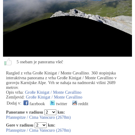
5 osebam je panorama všeč
Razgled z vrha Große Kinigat / Monte Cavallino. 360 stopinjska
interaktivna panorama z vrha Große Kinigat / Monte Cavallino v
gorovju Karnijske Alpe. Vrh se nahaja na nadmorski višini 2689
metrov.
Opis vrha:
Große Kinigat / Monte Cavallino
Zemljevid:
Große Kinigat / Monte Cavallino
Dodaj v:
facebook
twitter
reddit
Panorame v radiusu
km:
Pfannspitze / Cima Vanscuro (2678m)
Gore v radiusu
km:
Pfannspitze / Cima Vanscuro (2678m)