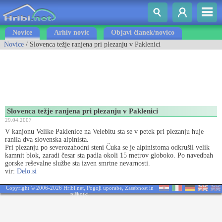
Novice
Arhiv novic
Objavi članek/novico
Novice
/ Slovenca težje ranjena pri plezanju v Paklenici
Slovenca težje ranjena pri plezanju v Paklenici
29.04.2007
V kanjonu Velike Paklenice na Velebitu sta se v petek pri plezanju huje
ranila dva slovenska alpinista.
Pri plezanju po severozahodni steni Čuka se je alpinistoma odkrušil velik
kamnit blok, zaradi česar sta padla okoli 15 metrov globoko. Po navedbah
gorske reševalne službe sta izven smrtne nevarnosti.
vir:
Delo.si
Copyright © 2006-2026 Hribi.net,
Pogoji uporabe
,
Zasebnost in
piškotki