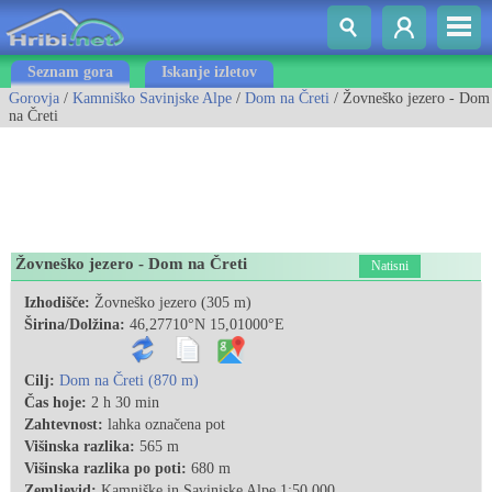
Seznam gora
Iskanje izletov
Gorovja
/
Kamniško Savinjske Alpe
/
Dom na Čreti
/ Žovneško jezero - Dom
na Čreti
Žovneško jezero - Dom na Čreti
Natisni
Izhodišče:
Žovneško jezero (305 m)
Širina/Dolžina:
46,27710°N 15,01000°E
Cilj:
Dom na Čreti (870 m)
Čas hoje:
2 h 30 min
Zahtevnost:
lahka označena pot
Višinska razlika:
565 m
Višinska razlika po poti:
680 m
Zemljevid:
Kamniške in Savinjske Alpe 1:50.000