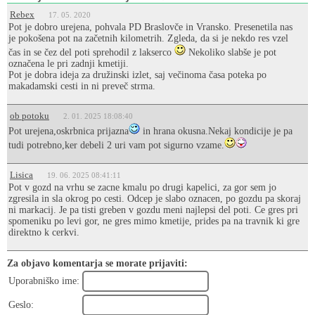
Rebex
17. 05. 2020
Pot je dobro urejena, pohvala PD Braslovče in Vransko. Presenetila nas
je pokošena pot na začetnih kilometrih. Zgleda, da si je nekdo res vzel
čas in se čez del poti sprehodil z lakserco
Nekoliko slabše je pot
označena le pri zadnji kmetiji.
Pot je dobra ideja za družinski izlet, saj večinoma časa poteka po
makadamski cesti in ni preveč strma.
ob potoku
2. 01. 2025 18:08:40
Pot urejena,oskrbnica prijazna
in hrana okusna.Nekaj kondicije je pa
tudi potrebno,ker debeli 2 uri vam pot sigurno vzame.
Lisica
19. 06. 2025 08:41:11
Pot v gozd na vrhu se zacne kmalu po drugi kapelici, za gor sem jo
zgresila in sla okrog po cesti. Odcep je slabo oznacen, po gozdu pa skoraj
ni markacij. Je pa tisti greben v gozdu meni najlepsi del poti. Ce gres pri
spomeniku po levi gor, ne gres mimo kmetije, prides pa na travnik ki gre
direktno k cerkvi.
Za objavo komentarja se morate prijaviti:
Uporabniško ime:
Geslo: