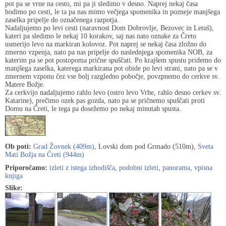
pot pa se vrne na cesto, mi pa ji sledimo v desno. Naprej nekaj časa
hodimo po cesti, le ta pa nas mimo večjega spomenika in pozneje manjšega
zaselka pripelje do označenega razpotja.
Nadaljujemo po levi cesti (naravnost Dom Dobrovlje, Bezovec in Letuš),
kateri pa sledimo le nekaj 10 korakov, saj nas nato oznake za Čreto
usmerijo levo na markiran kolovoz. Pot naprej se nekaj časa zložno do
zmerno vzpenja, nato pa nas pripelje do naslednjega spomenika NOB, za
katerim pa se pot postopoma prične spuščati. Po krajšem spustu pridemo do
manjšega zaselka, katerega markirana pot obide po levi strani, nato pa se v
zmernem vzponu čez vse bolj razgledno pobočje, povzpnemo do cerkve sv.
Matere Božje.
Za cerkvijo nadaljujemo rahlo levo (ostro levo Vrhe, rahlo desno cerkev sv.
Katarine), prečimo ozek pas gozda, nato pa se pričnemo spuščati proti
Domu na Čreti, le tega pa dosežemo po nekaj minutah spusta.
Ob poti:
Grad Žovnek (409m)
, Lovski dom pod Grmado (510m),
Sveta
Mati Božja na Čreti (944m)
Priporočamo:
izleti z istega izhodišča
,
podobni izleti
,
panorama
,
vpisna
knjiga
Slike:
1
2
3
4