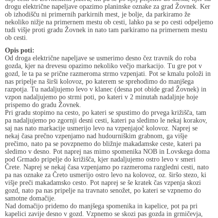
drogu električne napeljave opazimo planinske oznake za grad Žovnek. Ker
ob izhodišču ni primernih parkirnih mest, je bolje, da parkiramo že
nekoliko nižje na primernem mestu ob cesti, lahko pa se po cesti odpeljemo
tudi višje proti gradu Žovnek in nato tam parkiramo na primernem mestu
ob cesti.
Opis poti:
Od droga električne napeljave se usmerimo desno čez travnik do roba
gozda, kjer na drevesu opazimo nekoliko večjo markacijo. Tu gre pot v
gozd, le ta pa se prične razmeroma strmo vzpenjati. Pot se kmalu položi in
nas pripelje na širši kolovoz, po katerem se sprehodimo do manjšega
razpotja. Tu nadaljujemo levo v klanec (desna pot obide grad Žovnek) in
vzpon nadaljujemo po strmi poti, po kateri v 2 minutah nadaljnje hoje
prispemo do gradu Žovnek.
Pri gradu stopimo na cesto, po kateri se spustimo do prvega križišča, tam
pa nadaljujemo po zgornji desni cesti, kateri pa sledimo le nekaj korakov,
saj nas nato markacije usmerijo levo na vzpenjajoč kolovoz. Naprej se
nekaj časa prečno vzpenjamo nad hudourniškim grabnom, ga višje
prečimo, nato pa se povzpnemo do bližnje makadamske ceste, kateri pa
sledimo v desno. Pot naprej nas mimo spomenika NOB in Lovskega doma
pod Grmado pripelje do križišča, kjer nadaljujemo ostro levo v smeri
Črete. Naprej se nekaj časa vzpenjamo po razmeroma razgledni cesti, nato
pa nas oznake za Čreto usmerijo ostro levo na kolovoz, oz. širšo stezo, ki
višje preči makadamsko cesto. Pot naprej se še kratek čas vzpenja skozi
gozd, nato pa nas pripelje na travnato senožet, po kateri se vzpnemo do
samotne domačije.
Nad domačijo pridemo do manjšega spomenika in kapelice, pot pa pri
kapelici zavije desno v gozd. Vzpnemo se skozi pas gozda in grmičevja,