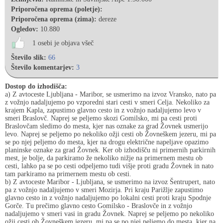
Priporočena oprema (poletje):
Priporočena oprema (zima):
dereze
Ogledov:
10.880
1 osebi je objava všeč
Število slik:
66
Število komentarjev:
3
Dostop do izhodišča:
a) Z avtoceste Ljubljana - Maribor, se usmerimo na izvoz Vransko, nato pa
z vožnjo nadaljujemo po vzporedni stari cesti v smeri Celja. Nekoliko za
krajem Kapla, zapustimo glavno cesto in z vožnjo nadaljujemo levo v
smeri Braslovč. Naprej se peljemo skozi Gomilsko, mi pa cesti proti
Braslovčam sledimo do mesta, kjer nas oznake za grad Žovnek usmerijo
levo. Naprej se peljemo po nekoliko ožji cesti ob Žovneškem jezeru, mi pa
se po njej peljemo do mesta, kjer na drogu električne napeljave opazimo
planinske oznake za grad Žovnek. Ker ob izhodišču ni primernih parkirnih
mest, je bolje, da parkiramo že nekoliko nižje na primernem mestu ob
cesti, lahko pa se po cesti odpeljemo tudi višje proti gradu Žovnek in nato
tam parkiramo na primernem mestu ob cesti.
b) Z avtoceste Maribor - Ljubljana, se usmerimo na izvoz Šentrupert, nato
pa z vožnjo nadaljujemo v smeri Mozirja. Pri kraju Parižlje zapustimo
glavno cesto in z vožnjo nadaljujemo po lokalni cesti proti kraju Spodnje
Gorče. Tu prečimo glavno cesto Gomilsko - Braslovče in z vožnjo
nadaljujemo v smeri vasi in gradu Žovnek. Naprej se peljemo po nekoliko
ožji cesti ob Žovneškem jezeru, mi pa se po njej peljemo do mesta, kjer na