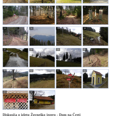
49
50
51
52
53
54
55
56
57
58
59
60
61
62
63
64
65
66
Diskusija o izletu Žovneško jezero - Dom na Čreti