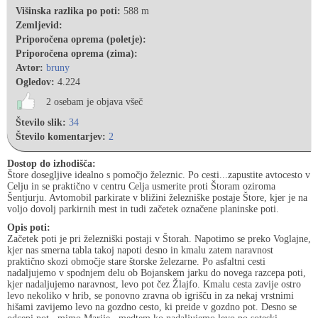
Višinska razlika po poti:
588 m
Zemljevid:
Priporočena oprema (poletje):
Priporočena oprema (zima):
Avtor:
bruny
Ogledov:
4.224
2 osebam je objava všeč
Število slik:
34
Število komentarjev:
2
Dostop do izhodišča:
Štore dosegljive idealno s pomočjo železnic. Po cesti...zapustite avtocesto v
Celju in se praktično v centru Celja usmerite proti Štoram oziroma
Šentjurju. Avtomobil parkirate v bližini železniške postaje Štore, kjer je na
voljo dovolj parkirnih mest in tudi začetek označene planinske poti.
Opis poti:
Začetek poti je pri železniški postaji v Štorah. Napotimo se preko Voglajne,
kjer nas smerna tabla takoj napoti desno in kmalu zatem naravnost
praktično skozi območje stare štorske železarne. Po asfaltni cesti
nadaljujemo v spodnjem delu ob Bojanskem jarku do novega razcepa poti,
kjer nadaljujemo naravnost, levo pot čez Žlajfo. Kmalu cesta zavije ostro
levo nekoliko v hrib, se ponovno zravna ob igrišču in za nekaj vrstnimi
hišami zavijemo levo na gozdno cesto, ki preide v gozdno pot. Desno se