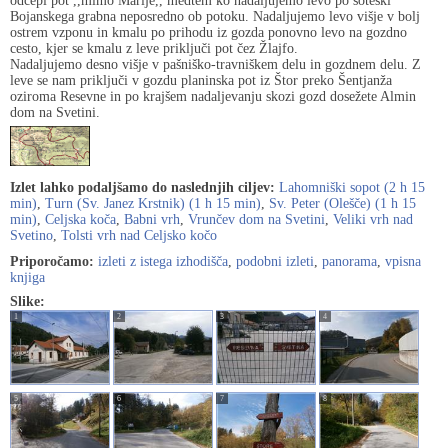
odcepi pot ,,mimo Marije,, medtem ko nadaljujemo levo po soteski
Bojanskega grabna neposredno ob potoku. Nadaljujemo levo višje v bolj
ostrem vzponu in kmalu po prihodu iz gozda ponovno levo na gozdno
cesto, kjer se kmalu z leve priključi pot čez Žlajfo.
Nadaljujemo desno višje v pašniško-travniškem delu in gozdnem delu. Z
leve se nam priključi v gozdu planinska pot iz Štor preko Šentjanža
oziroma Resevne in po krajšem nadaljevanju skozi gozd dosežete Almin
dom na Svetini.
Izlet lahko podaljšamo do naslednjih ciljev:
Lahomniški sopot (2 h 15
min)
,
Turn (Sv. Janez Krstnik) (1 h 15 min)
,
Sv. Peter (Olešče) (1 h 15
min)
,
Celjska koča
,
Babni vrh
,
Vrunčev dom na Svetini
,
Veliki vrh nad
Svetino
,
Tolsti vrh nad Celjsko kočo
Priporočamo:
izleti z istega izhodišča
,
podobni izleti
,
panorama
,
vpisna
knjiga
Slike:
1
2
3
4
5
6
7
8