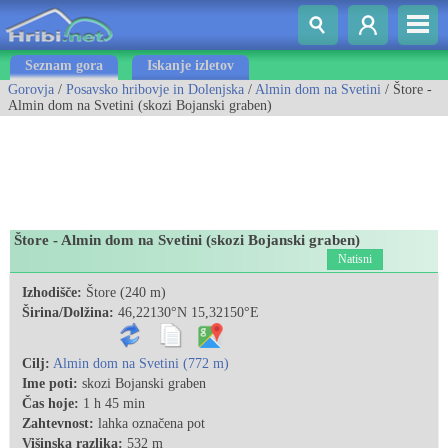
Seznam gora
Iskanje izletov
Gorovja
/
Posavsko hribovje in Dolenjska
/
Almin dom na Svetini
/ Štore -
Almin dom na Svetini (skozi Bojanski graben)
Štore - Almin dom na Svetini (skozi Bojanski graben)
Natisni
Izhodišče:
Štore (240 m)
Širina/Dolžina:
46,22130°N 15,32150°E
Cilj:
Almin dom na Svetini (772 m)
Ime poti:
skozi Bojanski graben
Čas hoje:
1 h 45 min
Zahtevnost:
lahka označena pot
Višinska razlika:
532 m