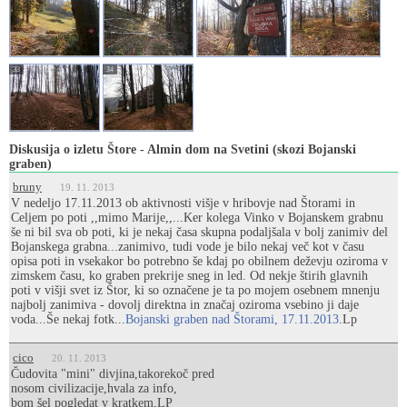
33
34
Diskusija o izletu Štore - Almin dom na Svetini (skozi Bojanski
graben)
bruny
19. 11. 2013
V nedeljo 17.11.2013 ob aktivnosti višje v hribovje nad Štorami in
Celjem po poti ,,mimo Marije,,...Ker kolega Vinko v Bojanskem grabnu
še ni bil sva ob poti, ki je nekaj časa skupna podaljšala v bolj zanimiv del
Bojanskega grabna...zanimivo, tudi vode je bilo nekaj več kot v času
opisa poti in vsekakor bo potrebno še kdaj po obilnem deževju oziroma v
zimskem času, ko graben prekrije sneg in led. Od nekje štirih glavnih
poti v višji svet iz Štor, ki so označene je ta po mojem osebnem mnenju
najbolj zanimiva - dovolj direktna in značaj oziroma vsebino ji daje
voda...Še nekaj fotk...
Bojanski graben nad Štorami, 17.11.2013
.Lp
cico
20. 11. 2013
Čudovita "mini" divjina,takorekoč pred
nosom civilizacije,hvala za info,
bom šel pogledat v kratkem,LP