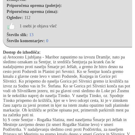
Priporočena oprema (poletje):
Priporočena oprema (zima):
Ogledov:
112
1 osebi je objava všeč
Število slik:
13
Število komentarjev:
0
Dostop do izhodišča:
a) Avtocesto Ljubljana - Maribor zapustimo na izvozu Dramlje, nato pa
sledimo oznakam za Šentjur, iz središča Šentjurja pa kratek čas še
nadaljujemo proti naselju Šmarje pri Jelšah, a gremo že hitro desno na
cesto proti Podsredi in Planini pri Sevnici. Ko se Šentjur konča gremo
kmalu z glavne ceste levo v smeri Podsrede, Kozjega in Gorice pri
Slivnici. Ko prispemo do naselja Gorica pri Slivnici gremo iz krožišča na
izvoz za Sodno vas in Sv. Štefana. Ko se Gorica pri Slivnici konča nas pot
vodi ob Slivniškem jezeru, mi pa glavni cesti sledimo do Loke pri Žusmu
in še nekoliko naprej do naselja Tinsko. V naselju Tinsko, oz. Spodnje
Tinsko prispemo do križišča, kjer se v levo odcepi cesta, ki je v zimskem
času zaprta za javni promet in kjer na istem znaku opazimo tudi planinske
markacije. Ob križišču se prične opisana pot, primernih parkirnih mest pa
na začetku poti ni.
b) S ceste Šentjur - Rogaška Slatina, med naseljema Šmarje pri Jelšah in
Mestinje zavijemo desno (iz smeri Rogaške Slatine levo) v smeri
Podčetrtka. V nadaljevanju sledimo cesti proti Podčetrtku, za naseljem
Pristava pri Mestinju pa gremo kmalu desno v smeri Gorice in Slivnice. V