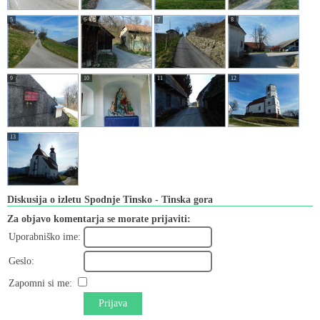
5
6
7
8
9
10
11
12
13
Diskusija o izletu Spodnje Tinsko - Tinska gora
Za objavo komentarja se morate prijaviti:
Uporabniško ime:
Geslo:
Zapomni si me:
Prijava