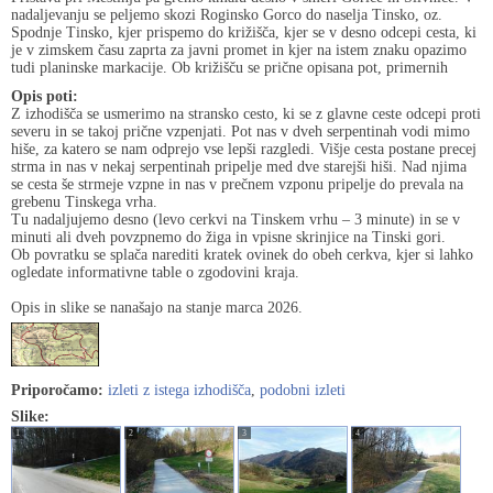
nadaljevanju se peljemo skozi Roginsko Gorco do naselja Tinsko, oz.
Spodnje Tinsko, kjer prispemo do križišča, kjer se v desno odcepi cesta, ki
je v zimskem času zaprta za javni promet in kjer na istem znaku opazimo
tudi planinske markacije. Ob križišču se prične opisana pot, primernih
Opis poti:
Z izhodišča se usmerimo na stransko cesto, ki se z glavne ceste odcepi proti
severu in se takoj prične vzpenjati. Pot nas v dveh serpentinah vodi mimo
hiše, za katero se nam odprejo vse lepši razgledi. Višje cesta postane precej
strma in nas v nekaj serpentinah pripelje med dve starejši hiši. Nad njima
se cesta še strmeje vzpne in nas v prečnem vzponu pripelje do prevala na
grebenu Tinskega vrha.
Tu nadaljujemo desno (levo cerkvi na Tinskem vrhu – 3 minute) in se v
minuti ali dveh povzpnemo do žiga in vpisne skrinjice na Tinski gori.
Ob povratku se splača narediti kratek ovinek do obeh cerkva, kjer si lahko
ogledate informativne table o zgodovini kraja.
Opis in slike se nanašajo na stanje marca 2026.
Priporočamo:
izleti z istega izhodišča
,
podobni izleti
Slike:
1
2
3
4