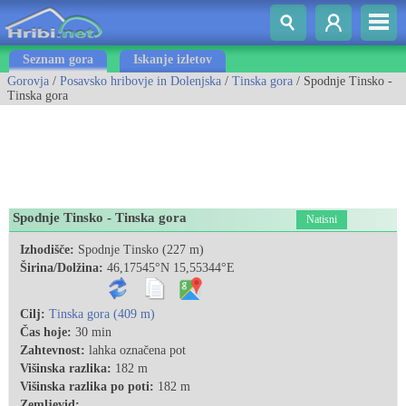
Seznam gora
Iskanje izletov
Gorovja
/
Posavsko hribovje in Dolenjska
/
Tinska gora
/ Spodnje Tinsko -
Tinska gora
Spodnje Tinsko - Tinska gora
Natisni
Izhodišče:
Spodnje Tinsko (227 m)
Širina/Dolžina:
46,17545°N 15,55344°E
Cilj:
Tinska gora (409 m)
Čas hoje:
30 min
Zahtevnost:
lahka označena pot
Višinska razlika:
182 m
Višinska razlika po poti:
182 m
Zemljevid: