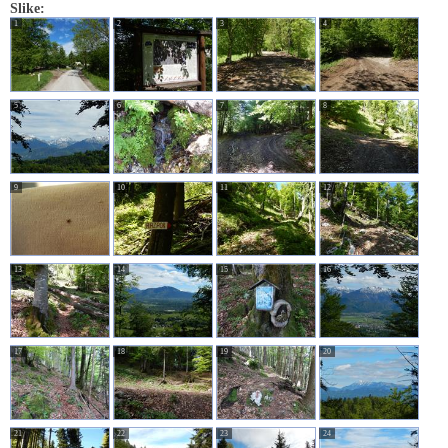
Slike:
1
2
3
4
5
6
7
8
9
10
11
12
13
14
15
16
17
18
19
20
21
22
23
24