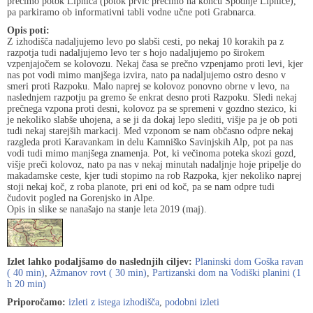
prečimo potok Lipnica (potok prvič prečimo na koncu Spodnje Lipnice),
pa parkiramo ob informativni tabli vodne učne poti Grabnarca.
Opis poti:
Z izhodišča nadaljujemo levo po slabši cesti, po nekaj 10 korakih pa z
razpotja tudi nadaljujemo levo ter s hojo nadaljujemo po širokem
vzpenjajočem se kolovozu. Nekaj časa se prečno vzpenjamo proti levi, kjer
nas pot vodi mimo manjšega izvira, nato pa nadaljujemo ostro desno v
smeri proti Razpoku. Malo naprej se kolovoz ponovno obrne v levo, na
naslednjem razpotju pa gremo še enkrat desno proti Razpoku. Sledi nekaj
prečnega vzpona proti desni, kolovoz pa se spremeni v gozdno stezico, ki
je nekoliko slabše uhojena, a se ji da dokaj lepo slediti, višje pa je ob poti
tudi nekaj starejših markacij. Med vzponom se nam občasno odpre nekaj
razgleda proti Karavankam in delu Kamniško Savinjskih Alp, pot pa nas
vodi tudi mimo manjšega znamenja. Pot, ki večinoma poteka skozi gozd,
višje preči kolovoz, nato pa nas v nekaj minutah nadaljnje hoje pripelje do
makadamske ceste, kjer tudi stopimo na rob Razpoka, kjer nekoliko naprej
stoji nekaj koč, z roba planote, pri eni od koč, pa se nam odpre tudi
čudovit pogled na Gorenjsko in Alpe.
Opis in slike se nanašajo na stanje leta 2019 (maj).
Izlet lahko podaljšamo do naslednjih ciljev:
Planinski dom Goška ravan
( 40 min)
,
Ažmanov rovt ( 30 min)
,
Partizanski dom na Vodiški planini (1
h 20 min)
Priporočamo:
izleti z istega izhodišča
,
podobni izleti