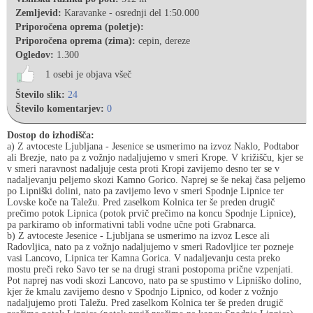
Zemljevid:
Karavanke - osrednji del 1:50.000
Priporočena oprema (poletje):
Priporočena oprema (zima):
cepin, dereze
Ogledov:
1.300
1 osebi je objava všeč
Število slik:
24
Število komentarjev:
0
Dostop do izhodišča:
a) Z avtoceste Ljubljana - Jesenice se usmerimo na izvoz Naklo, Podtabor
ali Brezje, nato pa z vožnjo nadaljujemo v smeri Krope. V križišču, kjer se
v smeri naravnost nadaljuje cesta proti Kropi zavijemo desno ter se v
nadaljevanju peljemo skozi Kamno Gorico. Naprej se še nekaj časa peljemo
po Lipniški dolini, nato pa zavijemo levo v smeri Spodnje Lipnice ter
Lovske koče na Taležu. Pred zaselkom Kolnica ter še preden drugič
prečimo potok Lipnica (potok prvič prečimo na koncu Spodnje Lipnice),
pa parkiramo ob informativni tabli vodne učne poti Grabnarca.
b) Z avtoceste Jesenice - Ljubljana se usmerimo na izvoz Lesce ali
Radovljica, nato pa z vožnjo nadaljujemo v smeri Radovljice ter pozneje
vasi Lancovo, Lipnica ter Kamna Gorica. V nadaljevanju cesta preko
mostu preči reko Savo ter se na drugi strani postopoma prične vzpenjati.
Pot naprej nas vodi skozi Lancovo, nato pa se spustimo v Lipniško dolino,
kjer že kmalu zavijemo desno v Spodnjo Lipnico, od koder z vožnjo
nadaljujemo proti Taležu. Pred zaselkom Kolnica ter še preden drugič