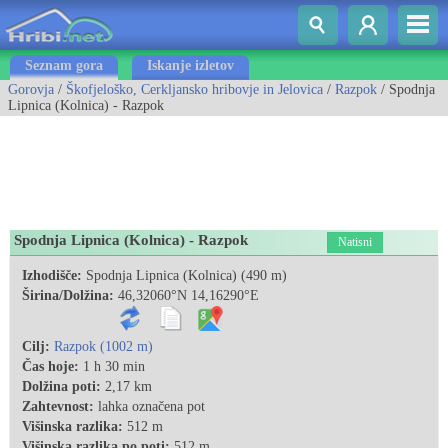
Seznam gora
Iskanje izletov
Gorovja
/
Škofjeloško, Cerkljansko hribovje in Jelovica
/
Razpok
/ Spodnja
Lipnica (Kolnica) - Razpok
Spodnja Lipnica (Kolnica) - Razpok
Natisni
Izhodišče:
Spodnja Lipnica (Kolnica) (490 m)
Širina/Dolžina:
46,32060°N 14,16290°E
Cilj:
Razpok (1002 m)
Čas hoje:
1 h 30 min
Dolžina poti:
2,17 km
Zahtevnost:
lahka označena pot
Višinska razlika:
512 m
Višinska razlika po poti:
512 m