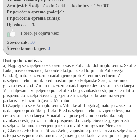
Zemljevid:
Škofjeloško in Cerkljansko hribovje 1:50.000
Priporočena oprema (poletje):
Priporočena oprema (zima):
Ogledov:
3.170
1 osebi je objava všeč
Število slik:
38
Število komentarjev:
0
Dostop do izhodišča:
a) Najprej se zapeljemo v Gorenjo vas v Poljanski dolini (do sem iz Škofje
Loke, nove obvoznice, ki obide Škofjo Loko Horjula ali Polhovega
Gradca), nato pa z vožnjo nadaljujemo proti Žirem in Cerknem. Za
naseljem Trebija in tik pred mostom preko Poljanske Sore, zapustimo
glavno cesto proti Žirem in z vožnjo nadaljujemo desno v smeri Cerknega.
V nadaljevanju se peljemo po nekoliko bolj ovinkasti cesti, po kateri hitro
prispemo do naselja Sovodenj, kjer sredi naselja parkiramo na večjem
parkirišču v bližini trgovine Mercator.
b) Zapeljemo se v Žiri (do sem z Vrhnike ali Logatca), nato pa z vožnjo
nadaljujemo proti Škofji Loki. Pred naseljem Trebija zavijemo levo, na
cesto v smeri Cerknega. V nadaljevanju se peljemo po nekoliko bolj
ovinkasti cesti, po kateri hitro prispemo do naselja Sovodenj, kjer sredi
naselja parkiramo na večjem parkirišču v bližini trgovine Mercator.
c) Glavno cesto Idrija - Straža-Želin, zapustimo pri odcepi za naselje Jazne,
nato pa se vzpnemo do omenjenega naselja, od koder z vožnjo nadaljujemo