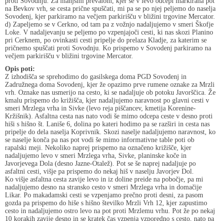
proti Sovodnju. Za manjšim prevalom, kjer se v levo odcepi markirana pot
na Bevkov vrh, se cesta prične spuščati, mi pa se po njej peljemo do naselja
Sovodenj, kjer parkiramo na večjem parkirišču v bližini trgovine Mercator.
d) Zapeljemo se v Cerkno, od tam pa z vožnjo nadaljujemo v smeri Škofje
Loke. V nadaljevanju se peljemo po vzpenjajoči cesti, ki nas skozi Planino
pri Cerknem, po ovinkasti cesti pripelje do prelaza Kladje, za katerim se
pričnemo spuščati proti Sovodnju. Ko prispemo v Sovodenj parkiramo na
večjem parkirišču v bližini trgovine Mercator.
Opis poti:
Z izhodišča se sprehodimo do gasilskega doma PGD Sovodenj in
Zadružnega doma Sovodenj, kjer že opazimo prve rumene oznake za Mrzli
vrh. Oznake nas usmerijo na cesto, ki se nadaljuje ob potoku Javorščica. Že
kmalu prispemo do križišča, kjer nadaljujemo naravnost po glavni cesti v
smeri Mrzlega vrha in Sivke (levo reja piščancev, kmetija Korenine-
Kržišnik). Asfaltna cesta nas nato vodi še mimo odcepa ceste v desno proti
hiši s hišno št. Laniše 6, dolina po kateri hodimo pa se razširi in cesta nas
pripelje do dela naselja Koprivnik. Skozi naselje nadaljujemo naravnost, ko
se naselje konča pa nas pot vodi še mimo informativne table poti ob
rapalski meji. Nekoliko naprej prispemo na označeno križišče, kjer
nadaljujemo levo v smeri Mrzlega vrha, Sivke, planinske koče in
Javorjevega Dola (desno Jazne-Otalež). Pot se še naprej nadaljuje po
asfaltni cesti, višje pa prispemo do nekaj hiš v naselju Javorjev Dol.
Ko višje asfaltna cesta zavije levo in iz doline preide na pobočje, pa mi
nadaljujemo desno na stransko cesto v smeri Mrzlega vrha in domačije
Likar. Po makadamski cesti se vzpenjamo prečno proti desni, za pasom
gozda pa prispemo do hiše s hišno številko Mrzli Vrh 12, kjer zapustimo
cesto in nadaljujemo ostro levo na pot proti Mrzlemu vrhu. Pot že po nekaj
10 korakih zavije desno in se kratek čas vzpenja vzporedno s cesto, nato pa