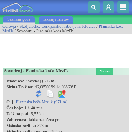
Seznam gora
Iskanje izletov
Gorovja
/
Škofjeloško, Cerkljansko hribovje in Jelovica
/
Planinska koča
Mrzl'k
/ Sovodenj - Planinska koča Mrzl'k
Sovodenj - Planinska koča Mrzl'k
Natisni
Izhodišče:
Sovodenj (593 m)
Širina/Dolžina:
46,08500°N 14,03860°E
Cilj:
Planinska koča Mrzl'k (971 m)
Čas hoje:
1 h 40 min
Dolžina poti:
5,57 km
Zahtevnost:
lahka označena pot
Višinska razlika:
378 m
Višinska razlika po poti:
385 m