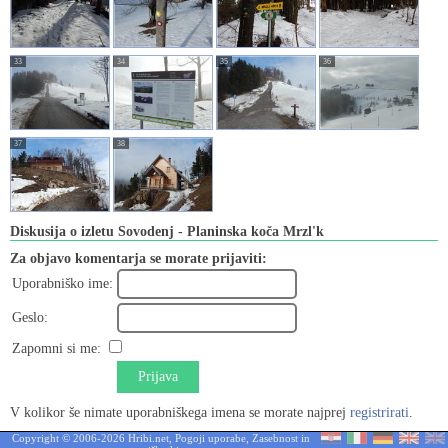
33
34
35
36
37
38
Diskusija o izletu Sovodenj - Planinska koča Mrzl'k
Za objavo komentarja se morate prijaviti:
Uporabniško ime:
Geslo:
Zapomni si me:
Prijava
V kolikor še nimate uporabniškega imena se morate najprej
registrirati
.
Copyright © 2006-2026 Hribi.net,
Pogoji uporabe
,
Zasebnost in