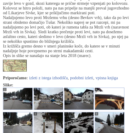
zavije levo v gozd, skozi katerega se prične strmeje vzpenjati po kolovozu.
Kolovoz se hitro položi, nato pa nas pripelje na manjši preval jugovzhodno
od Likarjeve Sivke, kjer se priključimo markirani poti.
Nadaljujemo levo proti Mrzlemu vrhu (desno Bevkov vrh), tako da po levi
strani obidemo domačijo Tušar. Nekoliko naprej se pot razcepi, mi pa
nadaljujemo po levi poti, ob kateri je rumena tabla za Mrzli vrh (naravnost
Mrzli vrh in Sivka). Sledi kratko prečenje proti levi, nato pa dosežemo
asfaltno cesto, kateri sledimo v levo (desno Mrzli vrh in Sivka), po njej pa
se nekoliko spustimo do bližnjega križišča.
Iz križišča gremo desno v smeri planinske koče, do katere se v minuti
nadaljnje hoje povzpnemo po strmi makadamski cesti.
Opis in slike se nanašajo na stanje leta 2018 (marec).
Priporočamo:
izleti z istega izhodišča
,
podobni izleti
,
vpisna knjiga
Slike:
1
2
3
4
5
6
7
8