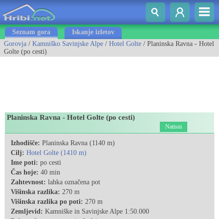
Seznam gora
Iskanje izletov
Gorovja
/
Kamniško Savinjske Alpe
/
Hotel Golte
/ Planinska Ravna - Hotel
Golte (po cesti)
Planinska Ravna - Hotel Golte (po cesti)
Natisni
Izhodišče:
Planinska Ravna (1140 m)
Cilj:
Hotel Golte (1410 m)
Ime poti:
po cesti
Čas hoje:
40 min
Zahtevnost:
lahka označena pot
Višinska razlika:
270 m
Višinska razlika po poti:
270 m
Zemljevid:
Kamniške in Savinjske Alpe 1:50.000