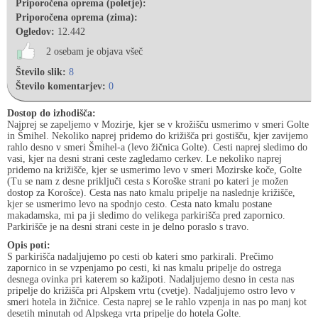
Priporočena oprema (poletje):
Priporočena oprema (zima):
Ogledov:
12.442
2 osebam je objava všeč
Število slik:
8
Število komentarjev:
0
Dostop do izhodišča:
Najprej se zapeljemo v Mozirje, kjer se v krožišču usmerimo v smeri Golte
in Šmihel. Nekoliko naprej pridemo do križišča pri gostišču, kjer zavijemo
rahlo desno v smeri Šmihel-a (levo žičnica Golte). Cesti naprej sledimo do
vasi, kjer na desni strani ceste zagledamo cerkev. Le nekoliko naprej
pridemo na križišče, kjer se usmerimo levo v smeri Mozirske koče, Golte
(Tu se nam z desne priključi cesta s Koroške strani po kateri je možen
dostop za Korošce). Cesta nas nato kmalu pripelje na naslednje križišče,
kjer se usmerimo levo na spodnjo cesto. Cesta nato kmalu postane
makadamska, mi pa ji sledimo do velikega parkirišča pred zapornico.
Parkirišče je na desni strani ceste in je delno poraslo s travo.
Opis poti:
S parkirišča nadaljujemo po cesti ob kateri smo parkirali. Prečimo
zapornico in se vzpenjamo po cesti, ki nas kmalu pripelje do ostrega
desnega ovinka pri katerem so kažipoti. Nadaljujemo desno in cesta nas
pripelje do križišča pri Alpskem vrtu (cvetje). Nadaljujemo ostro levo v
smeri hotela in žičnice. Cesta naprej se le rahlo vzpenja in nas po manj kot
desetih minutah od Alpskega vrta pripelje do hotela Golte.