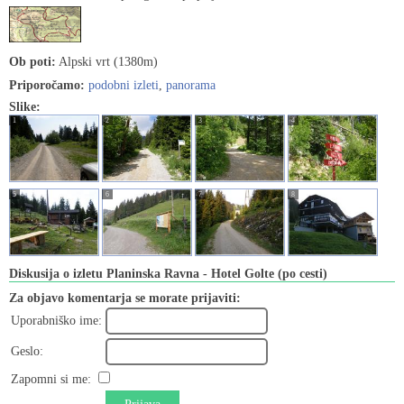
Ob poti:
Alpski vrt (1380m)
Priporočamo:
podobni izleti
,
panorama
Slike:
1
2
3
4
5
6
7
8
Diskusija o izletu Planinska Ravna - Hotel Golte (po cesti)
Za objavo komentarja se morate prijaviti:
Uporabniško ime:
Geslo:
Zapomni si me: