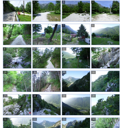
1
2
3
4
5
6
7
8
9
10
11
12
13
14
15
16
17
18
19
20
21
22
23
24