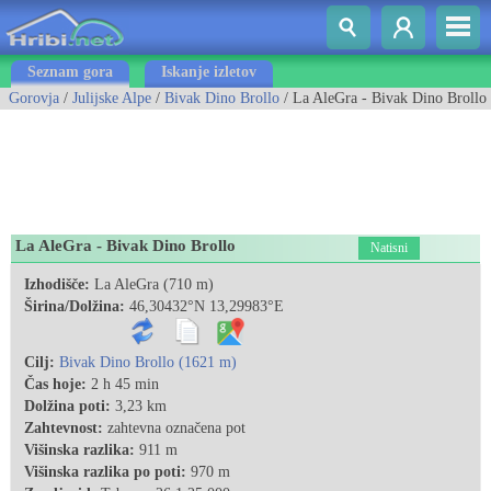
Seznam gora
Iskanje izletov
Gorovja
/
Julijske Alpe
/
Bivak Dino Brollo
/ La AleGra - Bivak Dino Brollo
La AleGra - Bivak Dino Brollo
Natisni
Izhodišče:
La AleGra (710 m)
Širina/Dolžina:
46,30432°N 13,29983°E
Cilj:
Bivak Dino Brollo (1621 m)
Čas hoje:
2 h 45 min
Dolžina poti:
3,23 km
Zahtevnost:
zahtevna označena pot
Višinska razlika:
911 m
Višinska razlika po poti:
970 m