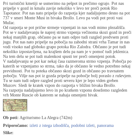
Pri turistični kmetiji se usmerimo na pešpot in prečimo ograjo. Pot nas
pripelje v gozd in kmalu zavije nekoliko v levo ter preči potok Rio
Tapotanor. Pot nas nato pripelje do razpotja kjer nadaljujemo desno na pot
737 v smeri Monte Musi in bivaka Brollo. Levo pa vodi pot proti vasi
Mužac.
Od razpotja se pot prične strmeje vzpenjati in nas vodi mimo plezališča.
Pot se v nadaljevanju še naprej strmo vzpenja večinoma skozi gozd in preči
nekaj manjših grap, občasno pa se nam odpre tudi razgled predvsem proti
jugu. Pot nas nato pripelje na pobočja na zahodni strani vrha Tamar in nas
vodi visoko nad globoko grapo potoka Rio Zalodra. Občasno je pot tudi
nekoliko izpostavljena, na krajšem delu pa nam je v pomoč tudi jeklenica.
Na tem delu se pot tudi malenkost spusti ter preči omenjeni potok.
V nadaljevanju se pot kar nekaj časa razmeroma strmo vzpenja. Pobočja po
katerih se vzpenjamo so strma, tako da je občasno še vedno potrebno nekaj
previdnosti. Pot tu poteka občasno skozi gozd in občasno po travnatem
pobočju. Višje nas pot iz gozda pripelje na pobočje bolj poraslo z ruševjem.
Tu se nam tudi odpre razgled proti severu kjer je lepo viden greben
Muzcev. Sledi še kratek vzpon do razpotja v bližini bivaka Brollo.
Na razpotju nadaljujemo levo in po kratkem vzponu dosežemo razgleden
vrh Monte Ruscie ob katerem se nahaja omenjeni bivak.
Ob poti:
Agriturismo La Alegra (742m)
Priporočamo:
izleti z istega izhodišča
,
podobni izleti
,
panorama
Slike: