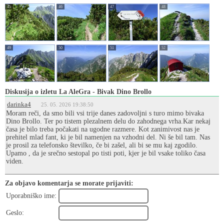
45
46
47
48
49
50
51
52
Diskusija o izletu La AleGra - Bivak Dino Brollo
darinka4
25. 05. 2026 19:38:50
Moram reči, da smo bili vsi trije danes zadovoljni s turo mimo bivaka
Dino Brollo. Ter po tistem plezalnem delu do zahodnega vrha.Kar nekaj
časa je bilo treba počakati na ugodne razmere. Kot zanimivost nas je
prehitel mlad fant, ki je bil namenjen na vzhodni del. Ni še bil tam. Nas
je prosil za telefonsko številko, če bi zašel, ali bi se mu kaj zgodilo.
Upamo , da je srečno sestopal po tisti poti, kjer je bil vsake toliko časa
viden.
Za objavo komentarja se morate prijaviti:
Uporabniško ime:
Geslo: