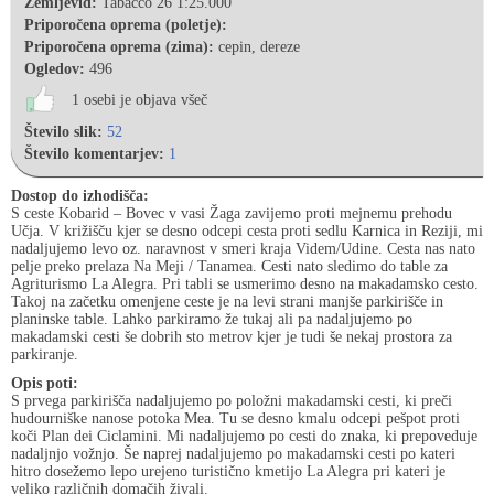
Zemljevid:
Tabacco 26 1:25.000
Priporočena oprema (poletje):
Priporočena oprema (zima):
cepin, dereze
Ogledov:
496
1 osebi je objava všeč
Število slik:
52
Število komentarjev:
1
Dostop do izhodišča:
S ceste Kobarid – Bovec v vasi Žaga zavijemo proti mejnemu prehodu
Učja. V križišču kjer se desno odcepi cesta proti sedlu Karnica in Reziji, mi
nadaljujemo levo oz. naravnost v smeri kraja Videm/Udine. Cesta nas nato
pelje preko prelaza Na Meji / Tanamea. Cesti nato sledimo do table za
Agriturismo La Alegra. Pri tabli se usmerimo desno na makadamsko cesto.
Takoj na začetku omenjene ceste je na levi strani manjše parkirišče in
planinske table. Lahko parkiramo že tukaj ali pa nadaljujemo po
makadamski cesti še dobrih sto metrov kjer je tudi še nekaj prostora za
parkiranje.
Opis poti:
S prvega parkirišča nadaljujemo po položni makadamski cesti, ki preči
hudourniške nanose potoka Mea. Tu se desno kmalu odcepi pešpot proti
koči Plan dei Ciclamini. Mi nadaljujemo po cesti do znaka, ki prepoveduje
nadaljnjo vožnjo. Še naprej nadaljujemo po makadamski cesti po kateri
hitro dosežemo lepo urejeno turistično kmetijo La Alegra pri kateri je
veliko različnih domačih živali.