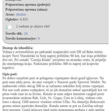
Priporočena oprema (poletje):
Priporočena oprema (zima):
Avtor:
ibisibis
Ogledov:
6.835
2 osebam je objava všeč
Število slik:
24
Število komentarjev:
0
Dostop do izhodišča:
Vožnja z avtomobilom po jadranski magistralni cesti D8 od Reke mimo
krajev Novi Vinodolski in Senj naprej približno 90 km, kar traja približno
dve uri. Pri oznaki "Gornja Klada" zavijemo na stransko cesto, ki pripelje
do omenjenega kraja. Parkiramo približno 300 m naprej od krajevne
kapelice.
Opis poti:
Po dobro označeni poti se polagoma vzpenjamo skozi gozd iglavcev. Na
poti nam tabla pove, da smo vstopili v Naravni parki Sjeverni Velebit. Na
nadmorski višini okrog 500 m se začnemo nekoliko bolj strmo vzpenjati.
Pot nas vodi mimo vodnjakov, ki so jih domačini nekoč uporabljali kot vir
pitne vode zase in za živino. Kmalu se nam odpre imeniten razgled proti
kvarnerskim otokom Rab, Goli, Sv. Grgur, Cres in Lošinj, vidimo celo
Istro s skoraj 1500 metrov visokim vrhom Učke. Na območju Bobrovače
gremo mimo pastirske domačije. Kmalu zatem se pot za Zavižan odcepi
levo navzgor. Gozd iglavcev med potjo postopoma prehaja v zelo senčen