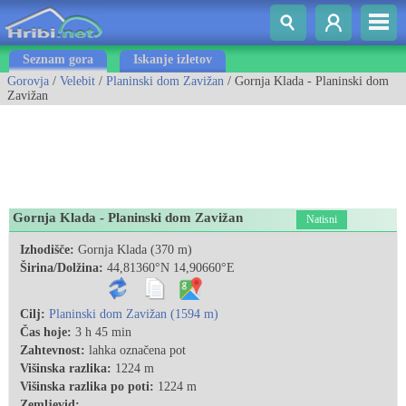
Seznam gora
Iskanje izletov
Gorovja
/
Velebit
/
Planinski dom Zavižan
/ Gornja Klada - Planinski dom
Zavižan
Gornja Klada - Planinski dom Zavižan
Natisni
Izhodišče:
Gornja Klada (370 m)
Širina/Dolžina:
44,81360°N 14,90660°E
Cilj:
Planinski dom Zavižan (1594 m)
Čas hoje:
3 h 45 min
Zahtevnost:
lahka označena pot
Višinska razlika:
1224 m
Višinska razlika po poti:
1224 m
Zemljevid: