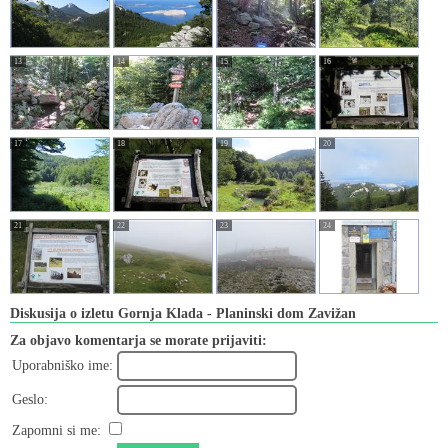
13
14
15
16
17
18
19
20
21
22
23
24
Diskusija o izletu Gornja Klada - Planinski dom Zavižan
Za objavo komentarja se morate prijaviti:
Uporabniško ime:
Geslo:
Zapomni si me: