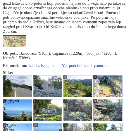
gozd listavcev. Po polurni hoji pridemo najprej do prvega nato pa takoj še
do drugega dobro označenega odcepa planinske poti proti našemu cilju.
Ciganišče je območje ob naši poti, kjer so nekoč živeli Romi. Potem ob
poti ponovno opazimo značilne velebitske vodnjake. Po polurni hoji
pridemo do sedla Križići, kjer imamo ob lepem vremenu zopet zelo lep
razgled proti Kvarnerju. Od Križićev hitro prispemo do Planinskega doma
Zavižan.
Ob poti:
Babrovača (910m), Ciganišče (1220m), Vodnjaki (1260m),
Križići (1538m)
Priporočamo:
izleti z istega izhodišča
,
podobni izleti
,
panorama
Slike:
1
2
3
4
5
6
7
8
9
10
11
12