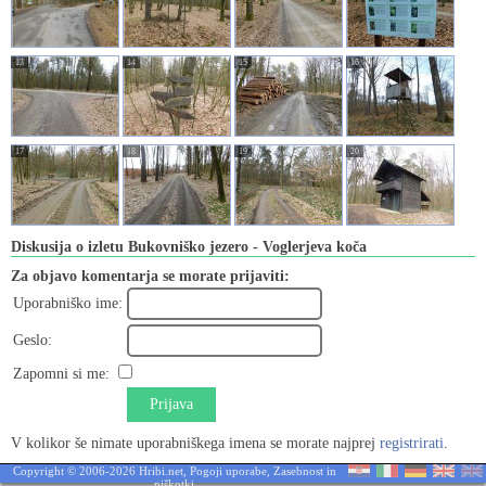
13
14
15
16
17
18
19
20
Diskusija o izletu Bukovniško jezero - Voglerjeva koča
Za objavo komentarja se morate prijaviti:
Uporabniško ime:
Geslo:
Zapomni si me:
Prijava
V kolikor še nimate uporabniškega imena se morate najprej
registrirati
.
Copyright © 2006-2026 Hribi.net,
Pogoji uporabe
,
Zasebnost in
piškotki