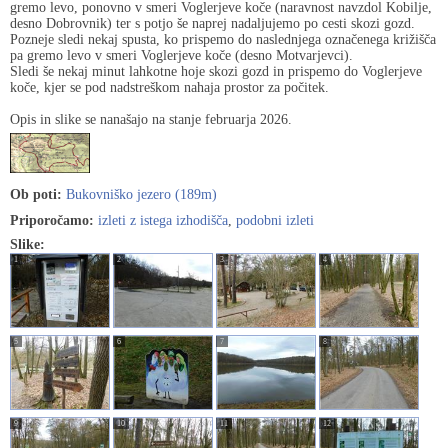
gremo levo, ponovno v smeri Voglerjeve koče (naravnost navzdol Kobilje,
desno Dobrovnik) ter s potjo še naprej nadaljujemo po cesti skozi gozd.
Pozneje sledi nekaj spusta, ko prispemo do naslednjega označenega križišča
pa gremo levo v smeri Voglerjeve koče (desno Motvarjevci).
Sledi še nekaj minut lahkotne hoje skozi gozd in prispemo do Voglerjeve
koče, kjer se pod nadstreškom nahaja prostor za počitek.
Opis in slike se nanašajo na stanje februarja 2026.
Ob poti:
Bukovniško jezero (189m)
Priporočamo:
izleti z istega izhodišča
,
podobni izleti
Slike:
1
2
3
4
5
6
7
8
9
10
11
12