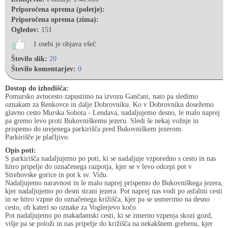
Priporočena oprema (poletje):
Priporočena oprema (zima):
Ogledov:
151
1 osebi je objava všeč
Število slik:
20
Število komentarjev:
0
Dostop do izhodišča:
Pomursko avtocesto zapustimo na izvozu Gančani, nato pa sledimo
oznakam za Renkovce in dalje Dobrovniku. Ko v Dobrovniku dosežemo
glavno cesto Murska Sobota - Lendava, nadaljujemo desno, le malo naprej
pa gremo levo proti Bukovniškemu jezeru. Sledi še nekaj vožnje in
prispemo do urejenega parkirišča pred Bukovniškem jezerom.
Parkirišče je plačljivo.
Opis poti:
S parkirišča nadaljujemo po poti, ki se nadaljuje vzporedno s cesto in nas
hitro pripelje do označenega razpotja, kjer se v levo odcepi pot v
Strehovske gorice in pot k sv. Vidu.
Nadaljujemo naravnost in le malo naprej prispemo do Bukovniškega jezera,
kjer nadaljujemo po desni strani jezera. Pot naprej nas vodi po asfaltni cesti
in se hitro vzpne do označenega križišča, kjer pa se usmerimo na desno
cesto, ob kateri so oznake za Voglerjevo kočo.
Pot nadaljujemo po makadamski cesti, ki se zmerno vzpenja skozi gozd,
višje pa se položi in nas pripelje do križišča na nekakšnem grebenu, kjer