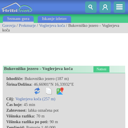
Seznam gora
Iskanje izletov
Gorovja
/
Prekmurje
/
Voglerjeva koča
/ Bukovniško jezero - Voglerjeva
koča
Bukovniško jezero - Voglerjeva koča
Natisni
Izhodišče:
Bukovniško jezero (187 m)
Širina/Dolžina:
46,66901°N 16,33932°E
Cilj:
Voglerjeva koča (257 m)
Čas hoje:
45 min
Zahtevnost:
lahka označena pot
Višinska razlika:
70 m
Višinska razlika po poti:
90 m
Zemljevid:
Pomurje 1:40.000