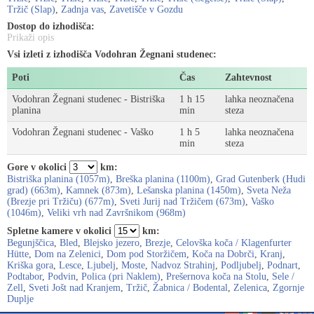
Tržič (Slap)
,
Zadnja vas
,
Zavetišče v Gozdu
Dostop do izhodišča:
Prikaži opis
Vsi izleti z izhodišča Vodohran Žegnani studenec:
Poti
Čas
Zahtevnost
Vodohran Žegnani studenec - Bistriška
1 h 15
lahka neoznačena
planina
min
steza
Vodohran Žegnani studenec - Vaško
1 h 5
lahka neoznačena
min
steza
Gore v okolici
km:
Bistriška planina (1057m)
,
Breška planina (1100m)
,
Grad Gutenberk (Hudi
grad) (663m)
,
Kamnek (873m)
,
Lešanska planina (1450m)
,
Sveta Neža
(Brezje pri Tržiču) (677m)
,
Sveti Jurij nad Tržičem (673m)
,
Vaško
(1046m)
,
Veliki vrh nad Završnikom (968m)
Spletne kamere v okolici
km:
Begunjščica
,
Bled
,
Blejsko jezero
,
Brezje
,
Celovška koča / Klagenfurter
Hütte
,
Dom na Zelenici
,
Dom pod Storžičem
,
Koča na Dobrči
,
Kranj
,
Kriška gora
,
Lesce
,
Ljubelj
,
Moste
,
Nadvoz Strahinj
,
Podljubelj
,
Podnart
,
Podtabor
,
Podvin
,
Polica (pri Naklem)
,
Prešernova koča na Stolu
,
Sele /
Zell
,
Sveti Jošt nad Kranjem
,
Tržič
,
Žabnica / Bodental
,
Zelenica
,
Zgornje
Duplje