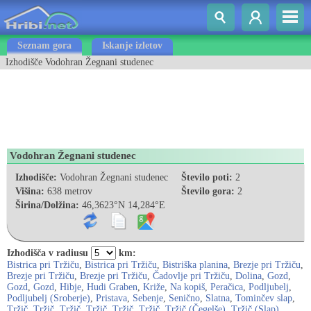
Seznam gora
Iskanje izletov
Izhodišče Vodohran Žegnani studenec
Vodohran Žegnani studenec
Izhodišče:
Vodohran Žegnani studenec
Število poti:
2
Višina:
638 metrov
Število gora:
2
Širina/Dolžina:
46,3623°N 14,284°E
Izhodišča v radiusu
km:
Bistrica pri Tržiču
,
Bistrica pri Tržiču
,
Bistriška planina
,
Brezje pri Tržiču
,
Brezje pri Tržiču
,
Brezje pri Tržiču
,
Čadovlje pri Tržiču
,
Dolina
,
Gozd
,
Gozd
,
Gozd
,
Hibje
,
Hudi Graben
,
Križe
,
Na kopiš
,
Peračica
,
Podljubelj
,
Podljubelj (Sroberje)
,
Pristava
,
Sebenje
,
Senično
,
Slatna
,
Tominčev slap
,
Tržič
,
Tržič
,
Tržič
,
Tržič
,
Tržič
,
Tržič
,
Tržič (Čegelše)
,
Tržič (Slap)
,